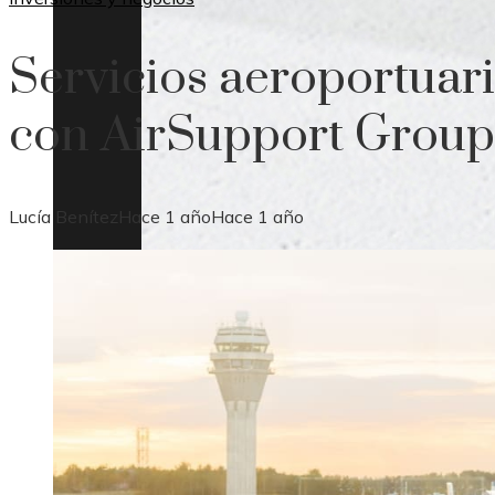
Servicios aeroportuari
con AirSupport Group
Lucía Benítez
Hace 1 año
Hace 1 año