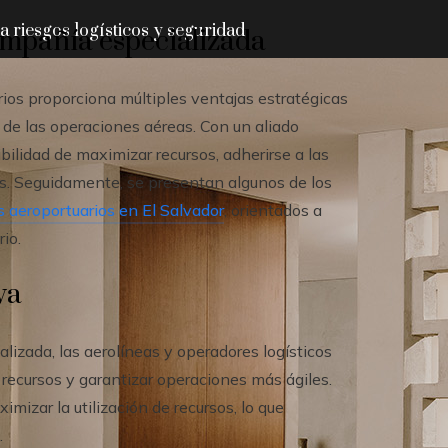
 riesgos logísticos y seguridad
ompañía especializada
rios proporciona múltiples ventajas estratégicas
 de las operaciones aéreas. Con un aliado
ibilidad de maximizar recursos, adherirse a las
es. Seguidamente, se presentan algunos de los
s aeroportuarios en El Salvador
, orientados a
rio.
va
alizada, las aerolíneas y operadores logísticos
 recursos y garantizar operaciones más ágiles.
mizar la utilización de recursos, lo que
.