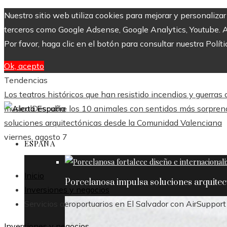
Nuestro sitio web utiliza cookies para mejorar y personaliza
terceros como Google Adsense, Google Analytics, Youtube. Al 
Por favor, haga clic en el botón para consultar nuestra Políti
Ok, acepto
Tendencias
Los teatros históricos que han resistido incendios y guerras
musical
Descubre los 10 animales con sentidos más sorpre
soluciones arquitectónicas desde la Comunidad Valenciana
viernes, agosto 7
ESPAÑA
Inicio
Porcelanosa impulsa soluciones arquite
Inversiones y negocios
Servicios aeroportuarios en El Salvador con AirSuppor
Inversiones y negocios