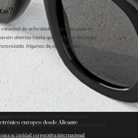
ios?
variedad de actividades cruciales para el
avión aterriza hasta que vuelve a despegar,
cronizada. Algunos de los servicios
upport Group
, proporcionan soluciones
ctrónico europeo desde Alicante
s rigurosos, respaldadas por una moderna flota
 alta capacitación.