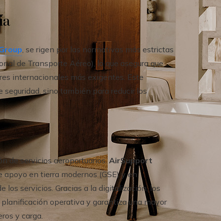
ia
 Group
, se rigen por las normativas más estrictas
onal de Transporte Aéreo), lo que asegura que
res internacionales más exigentes. Este
 seguridad, sino también para reducir los
n de servicios aeroportuarios.
AirSupport
e apoyo en tierra modernos (GSE) y en
 los servicios. Gracias a la digitalización, los
a planificación operativa y garantiza una mayor
ros y carga.