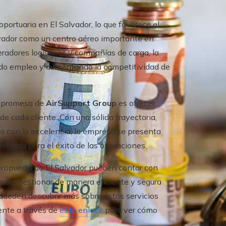
oportuaria en El Salvador, lo que favorece el
lvador como un centro aéreo importante en
radores logísticos y compañías de carga, la
ndo empleo y aumentando la competitividad de
a promesa de
AirSupport Group
es ofrecer
de cada cliente. Con una sólida trayectoria,
o con la excelencia, la empresa se presenta
 medida para el éxito de las operaciones.
eropuerto de El Salvador pueden contar con
 para gestionar de manera eficiente y segura
 pueden descubrir más sobre estos servicios
ente a través de
este enlace
para ver cómo