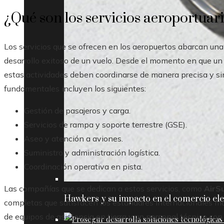
¿Qué son los servicios aeroportuar
Los servicios que se ofrecen en los aeropuertos abarcan una 
desarrollo exitoso de un vuelo. Desde el momento en que un 
estas actividades deben coordinarse de manera precisa y sin
fundamentales incluyen los siguientes:
Gestión de pasajeros y carga.
Servicios de rampa y soporte terrestre (GSE).
Aseo y atención a aviones.
Suministro y administración logística.
Coordinación operativa en pista.
Las compañías que se dedican a estos servicios, como
AirS
Hawkers y su impacto en el comercio ele
completas que satisfacen los estándares internacionales má
de equipos de asistencia en tierra y un personal técnico con