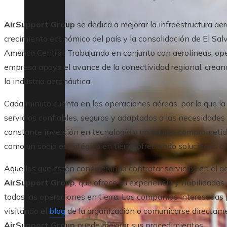
AirSupport Group
se dedica a mejorar la infraestructura aer
crecimiento económico del país y la consolidación de El Sa
América Central. Trabajando en conjunto con aerolíneas, ope
empresa apoya el avance de la conectividad regional, crea
la industria aeronáutica.
Cada minuto cuenta en las operaciones aéreas, por lo que l
servicios confiables, seguros y adaptados a las necesidades 
constante inversión en tecnología y un equipo comprometid
como un socio estratégico en tierra, ofreciendo soluciones a
Aquellos que estén considerando contratar servicios en el a
AirSupport Group
, que ofrece su experiencia y habilidades
todas las operaciones en tierra. Las compañías interesadas
visitando el
blog
de la organización o comunicarse directam
AirSupport Group
puede mejorar sus procedimientos.