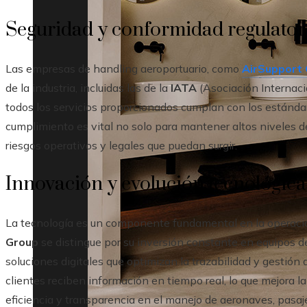
Seguridad y conformidad regulator
Las empresas de handling aeroportuario, como
AirSupport
de la industria, incluidas las de la
IATA
(Asociación Internaci
todos los servicios proporcionados cumplan con los estánda
cumplimiento es vital no solo para mantener altos niveles de
riesgos operativos y legales que puedan surgir.
Innovación y evolución tecnológica
La tecnología es un componente fundamental en la operació
Group
se distingue por su inversión constante en equipos d
soluciones digitales que optimizan la trazabilidad y gestión de
clientes reciben información en tiempo real, lo que mejora l
eficiencia y transparencia en el manejo de aeronaves, pasaje