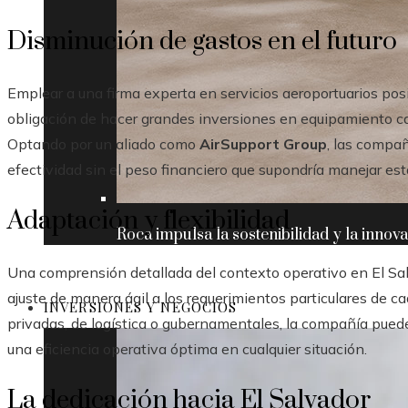
Disminución de gastos en el futuro
Emplear a una firma experta en servicios aeroportuarios posib
obligación de hacer grandes inversiones en equipamiento caro
Optando por un aliado como
AirSupport Group
, las compa
efectividad sin el peso financiero que supondría manejar es
Adaptación y flexibilidad
Roca impulsa la sostenibilidad y la innov
Una comprensión detallada del contexto operativo en El Sal
ajuste de manera ágil a los requerimientos particulares de c
INVERSIONES Y NEGOCIOS
privadas, de logística o gubernamentales, la compañía pued
una eficiencia operativa óptima en cualquier situación.
La dedicación hacia El Salvador