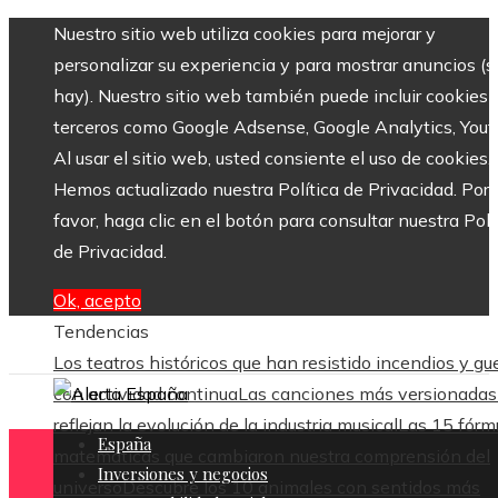
Nuestro sitio web utiliza cookies para mejorar y
personalizar su experiencia y para mostrar anuncios (si
hay). Nuestro sitio web también puede incluir cookies 
terceros como Google Adsense, Google Analytics, Yout
Al usar el sitio web, usted consiente el uso de cookies.
Hemos actualizado nuestra Política de Privacidad. Por
favor, haga clic en el botón para consultar nuestra Polí
de Privacidad.
Ok, acepto
Tendencias
Los teatros históricos que han resistido incendios y gu
con actividad continua
Las canciones más versionadas
reflejan la evolución de la industria musical
Las 15 fórm
España
matemáticas que cambiaron nuestra comprensión del
Inversiones y negocios
universo
Descubre los 10 animales con sentidos más