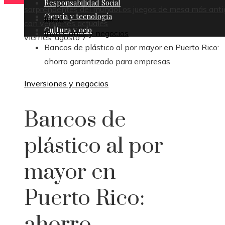
Responsabilidad Social
sorprendentes del mundo
Los juegos de mesa más anti
Ciencia y tecnología
Inicio
con versiones actuales
Cultura y ocio
Inversiones y negocios
viernes, agosto 7
Bancos de plástico al por mayor en Puerto Rico:
ahorro garantizado para empresas
Inversiones y negocios
Bancos de
plástico al por
mayor en
Puerto Rico:
ahorro