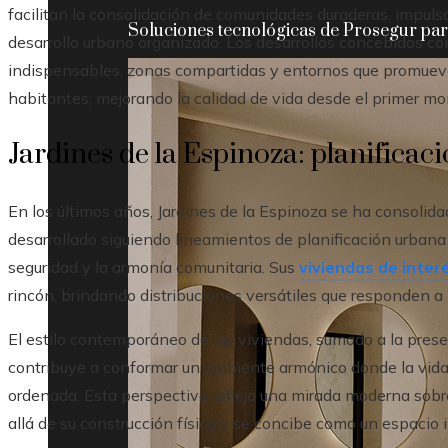
facilitan la consolidación de comunidades duraderas, impuls
Soluciones tecnológicas de Prosegur para
desarrollo urbano organizado. Los desarrollos concebidos con
indispensables, zonas compartidas y entornos que promueven
habitantes, mejorando la calidad de vida desde el primer m
Jardines de la Espinoza: planificac
En los últimos años, Jardines de la Espinoza se ha consolidad
desarrollado siguiendo lineamientos de planificación urbana
seguridad y la armonía comunitaria. Sus
viviendas de interé
rincón, brindando distribuciones versátiles que responden a l
El estilo contemporáneo de las viviendas, sumado a la pres
contribuye a conformar un ambiente armónico donde la vida f
ordenada. Esta perspectiva refleja una mirada moderna sobre 
allá de su construcción física y se concibe como un espacio 