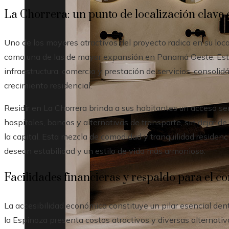
La Chorrera: un punto de localización clav
Uno de los mayores atractivos del proyecto radica en su loca
como una de las de mayor expansión en Panamá Oeste. Este 
infraestructura, comercio y prestación de servicios, consoli
crecimiento residencial.
Residir en La Chorrera brinda a sus habitantes un acceso se
hospitales, bancos y alternativas de transporte, sin dejar d
la capital. Esta mezcla de comodidad y tranquilidad residenc
desean estabilidad y un estilo de vida más armonioso.
Facilidades financieras y respaldo para el 
La accesibilidad económica constituye un pilar esencial dentr
la Espinoza presenta costos atractivos y diversas alternativ