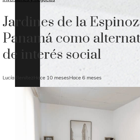
Jardines de la Espinoz
Panamá como alternat
de interés social
Lucía Benítez
Hace 10 meses
Hace 6 meses