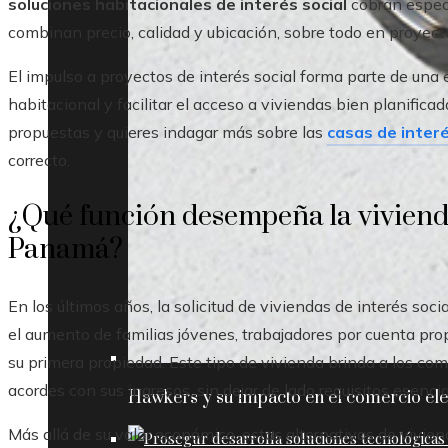
soluciones habitacionales de interés social
cobran especi
combinan precio, calidad y ubicación, sobre todo en proye
El impulso a proyectos de interés social forma parte de una e
habitacional y facilitar el acceso a viviendas bien planificad
propuestas y quieres indagar más sobre las
casas de inter
correcto.
¿Qué función desempeña la vivienda
Panamá?
En los últimos años, la solicitud de viviendas de interés soc
el aumento de familias jóvenes, trabajadores por cuenta pro
su primera propiedad. Este tipo de vivienda brinda a los com
acordes con sus ingresos, sin dejar de lado requisitos esenci
Hawkers y su impacto en el comercio ele
Más allá de su valor económico, estas alternativas de vivi