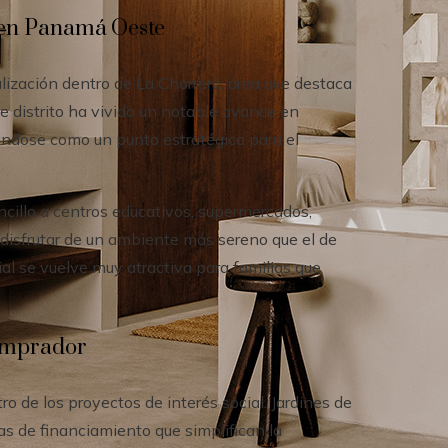
e en Panamá Oeste
lización dentro de La Chorrera, área que destaca
distrito ha vivido un notable avance en
dándose como un punto estratégico para el
ncillo a centros educativos, supermercados,
e disfrutar de un ambiente más sereno que el de
ial se vuelve muy atractiva para familias que
comprador
o de los proyectos de interés social. Jardines de
as de financiamiento que simplifican la