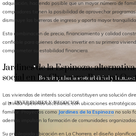
adquisición, haciendo posible que un mayor número de famil
compradores tienen la posibilidad de aprovechar programas
disminuye las barreras de ingreso y aporta mayor tranquilid
Esta combinación de precio, financiamiento y calidad constr
confiable para quienes desean invertir en su primera vivien
comprometer su estabilidad financiera.
Jardines de la Espinoza: alternativa
social en La Chorrera, Panamá Oes
Roca impulsa la sostenibilidad y la innov
Las viviendas de interés social constituyen una solución d
INVERSIONES Y NEGOCIOS
al brindar opciones accesibles, con ubicaciones estratégica
familiar. Proyectos como
Jardines de la Espinoza
no solo fa
además impulsan la formación de comunidades organizadas 
Su privilegiada ubicación en La Chorrera, el diseño planifica