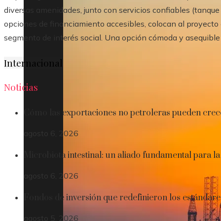
diversas amenidades, junto con servicios confiables (tanque
opciones de financiamiento accesibles, colocan al proyecto 
segmento de interés social. Una opción cómoda y asequibl
Internacional
Noticias
Cómo las exportaciones no petroleras pueden crec
agosto 6, 2026
Microbiota intestinal: un aliado fundamental para la
agosto 6, 2026
Fondos de inversión que redefinieron los estándare
agosto 5, 2026