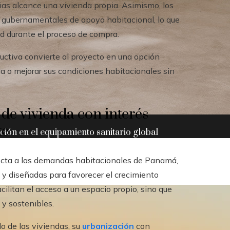
ias alcance una vivienda propia. Asimismo, los
 gubernamentales de apoyo habitacional, lo que
ad durante el proceso de compra.
uctiva convierte al proyecto en una opción
da o mejorar sus condiciones habitacionales sin
 de vivienda con interés
te
ación en el equipamiento sanitario global
irecta a las demandas habitacionales de Panamá,
s y diseñadas para favorecer el crecimiento
cilitan el acceso a un espacio propio, sino que
y sostenibles.
do de las viviendas, su
urbanización
con