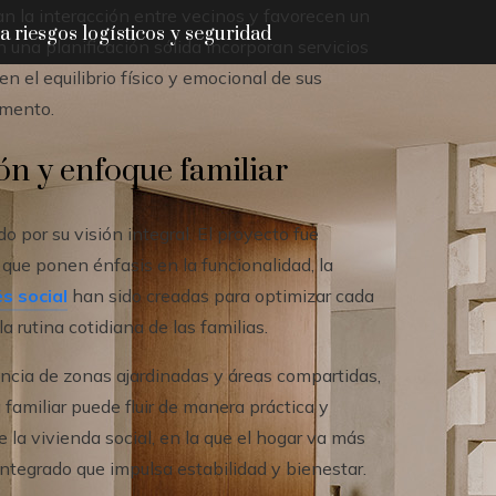
an la interacción entre vecinos y favorecen un
 riesgos logísticos y seguridad
 una planificación sólida incorporan servicios
 el equilibrio físico y emocional de sus
omento.
ión y enfoque familiar
o por su visión integral. El proyecto fue
 que ponen énfasis en la funcionalidad, la
s social
han sido creadas para optimizar cada
a rutina cotidiana de las familias.
encia de zonas ajardinadas y áreas compartidas,
amiliar puede fluir de manera práctica y
la vivienda social, en la que el hogar va más
integrado que impulsa estabilidad y bienestar.