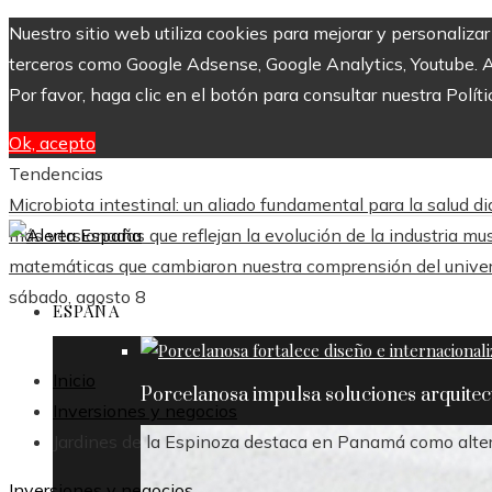
Nuestro sitio web utiliza cookies para mejorar y personaliza
terceros como Google Adsense, Google Analytics, Youtube. Al 
Por favor, haga clic en el botón para consultar nuestra Políti
Ok, acepto
Tendencias
Microbiota intestinal: un aliado fundamental para la salud di
más versionadas que reflejan la evolución de la industria mus
matemáticas que cambiaron nuestra comprensión del unive
sábado, agosto 8
ESPAÑA
Inicio
Porcelanosa impulsa soluciones arquite
Inversiones y negocios
Jardines de la Espinoza destaca en Panamá como altern
Inversiones y negocios