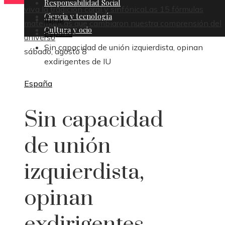
Responsabilidad Social
viva la tradición coral y sinfónica
Las 15 fórmulas
Ciencia y tecnología
Inicio
matemáticas que cambiaron nuestra comprensión del
Cultura y ocio
España
universo
Sin capacidad de unión izquierdista, opinan
sábado, agosto 8
exdirigentes de IU
España
Sin capacidad
de unión
izquierdista,
opinan
exdirigentes