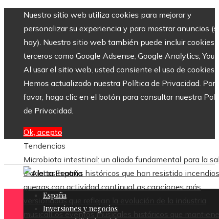
Nuestro sitio web utiliza cookies para mejorar y
personalizar su experiencia y para mostrar anuncios (si
hay). Nuestro sitio web también puede incluir cookies 
terceros como Google Adsense, Google Analytics, Yout
Al usar el sitio web, usted consiente el uso de cookies.
Hemos actualizado nuestra Política de Privacidad. Por
favor, haga clic en el botón para consultar nuestra Polí
de Privacidad.
Ok, acepto
Tendencias
Microbiota intestinal: un aliado fundamental para la sa
diaria
Los teatros históricos que han resistido incendios
guerras con actividad continua
Las canciones más
España
versionadas que reflejan la evolución de la industria
Inversiones y negocios
musical
Los eventos musicales históricos que mantien