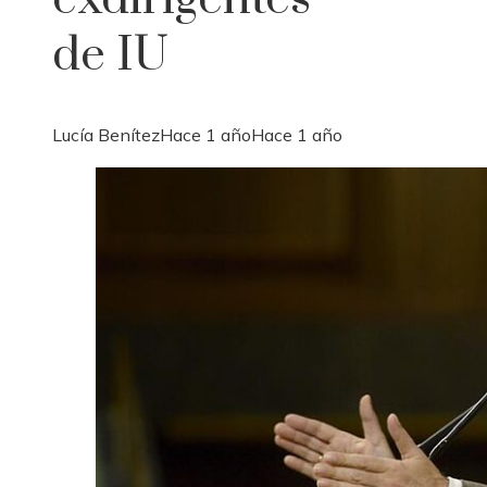
de IU
Lucía Benítez
Hace 1 año
Hace 1 año