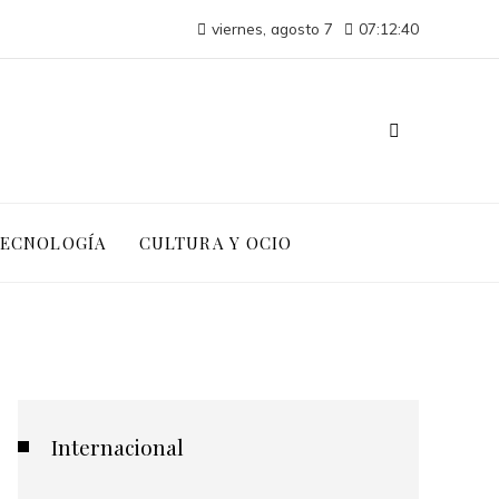
viernes, agosto 7
07:12:41
Las canciones más versionadas que reflejan la evolución de la industria musical
TECNOLOGÍA
CULTURA Y OCIO
Internacional