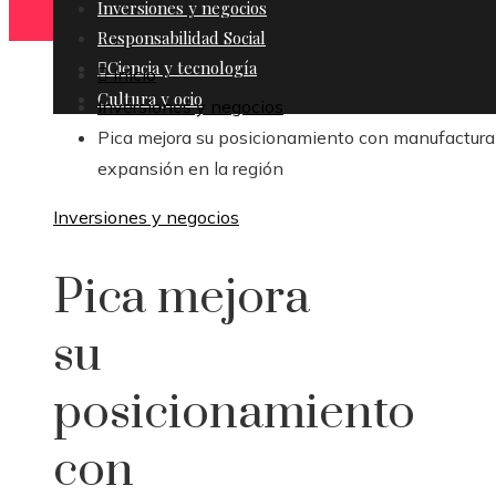
Inversiones y negocios
Responsabilidad Social
Ciencia y tecnología
Inicio
Cultura y ocio
Inversiones y negocios
Pica mejora su posicionamiento con manufactura
expansión en la región
Inversiones y negocios
Pica mejora
su
posicionamiento
con