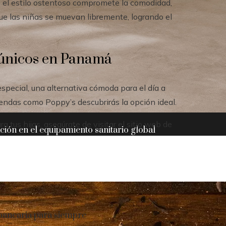
e el estilo ostentoso compromete la comodidad,
 que las niñas se muevan libremente, logrando el
s únicos en Panamá
special, una alternativa cómoda para el día a
 tiendas como Poppy’s descubrirás la opción ideal.
tus hijas, asegúrate de visitar el sitio web de
ación en el equipamiento sanitario global
 bancaria para siempre