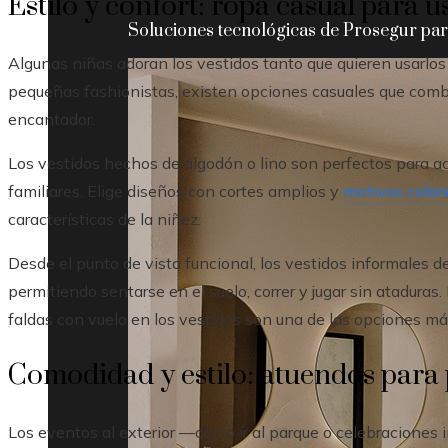
Estilo y confort: ropa casual para u
Soluciones tecnológicas de Prosegur para
Algunas niñas adoran los vestidos tanto que quieren usarlos i
pequeñas fashionistas, existen opciones casuales que comb
encantador.
Los vestidos hechos de algodón o lino son perfectos para act
familiares. Elige diseños con cortes amplios y
motivos color
características de la niñez.
Desde el punto de vista funcional, los vestidos informales d
permitiendo sentarse en el suelo, correr y jugar sin ataduras. 
faldas con vuelo en los vestidos son una de las opciones má
Comodidad y estilo: atuendos para 
Los eventos al exterior —como ir al parque o celebracione