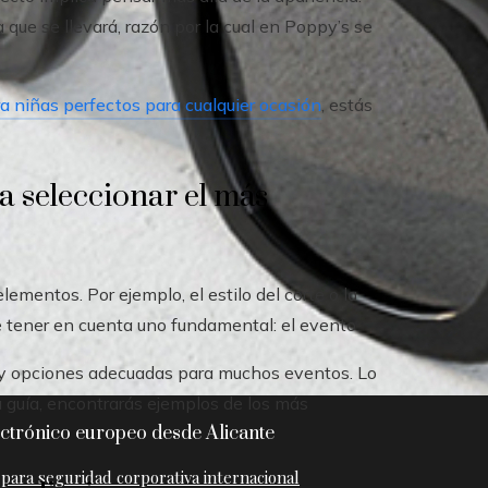
la que se llevará, razón por la cual en Poppy’s se
ra niñas perfectos para cualquier ocasión
, estás
a seleccionar el más
lementos. Por ejemplo, el estilo del corte o la
e tener en cuenta uno fundamental: el evento.
ay opciones adecuadas para muchos eventos. Lo
a guía, encontrarás ejemplos de los más
ctrónico europeo desde Alicante