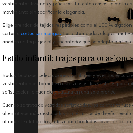
vestimentas livianas y prácticas. En estos casos, la meta es 
movimiento sin sacrificar la elegancia.
Elige prendas de tejidos respirables como el 100 % algodón 
cortas o
cortes sin mangas
. Los estampados alegres, motivos 
añaden un toque jovial y encantador que se adapta perfect
Estilo infantil: trajes para ocasione
Bodas, bautizos, celebraciones familiares y eventos escolare
vestimenta más formal. En estos casos, los vestidos para n
sofisticación, elegancia y dulzura en una sola prenda.
Cuando se trata de vestidos sofisticados, los colores tenues c
alternativas más destacadas. En términos de diseño, resalt
altamente elaborados, tales como bordados, lazos, entre otr