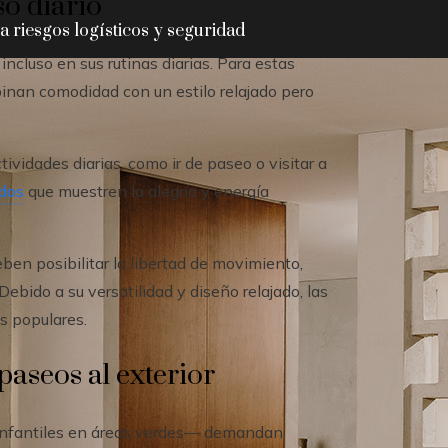
so diario
 riesgos logísticos y seguridad
ncluso en sus rutinas diarias. Para estas
inan comodidad con un estilo relajado pero
ividades diarias, como ir de paseo o visitar a
idos
que muestren la alegría y energía
eben posibilitar la libertad de movimiento,
Debido a su versatilidad y diseño relajado, las
s populares.
paseos al exterior
s infantiles en áreas verdes— demandan