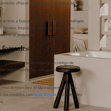
sencilla: ofrecer comodidad y facilidad de
o el lino, y busca diseños con tirantes, mangas
florales, tropicales, junto a colores vivos,
amente al ambiente.
s formales
s especiales suelen requerir un código de
iñas deben combinar a la perfección
omo el rosa claro, el lila o el crema son las
an los modelos con
falda amplia
y con detalles
os.