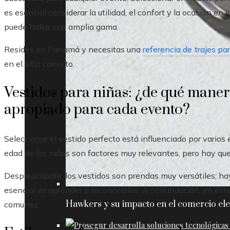
es esencial considerar la utilidad, el confort y la ocasión en 
puede hallar una amplia gama.
Resides en Panamá y necesitas una
referencia de trajes pa
en el sitio correcto.
Vestidos para niñas: ¿de qué maner
apropiado para cada evento?
Seleccionar el vestido perfecto está influenciado por varios e
edad de las niñas son factores muy relevantes, pero hay qu
Despreocúpate, los vestidos son prendas muy versátiles; h
esencial es aprender a reconocerlos. A continuación, en est
Hawkers y su impacto en el comercio ele
comunes: