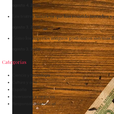
agosto 4, 2026
Los teatros históricos que han resistido incendios y
agosto 3, 2026
Cómo los imperios antiguos gestionaron sistemas f
agosto 3, 2026
Categorías
Ciencia y tecnología
Cultura y ocio
España
Inversiones y negocios
Responsabilidad Social