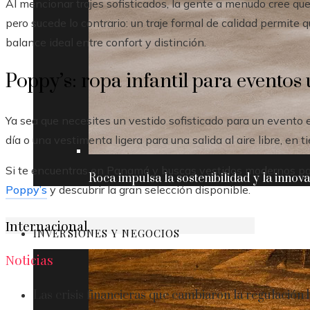
Al mencionar trajes sofisticados, la gente a menudo cree qu
pero sucede lo contrario: un traje formal de calidad permite
balance ideal entre confort y distinción.
Poppy’s: ropa infantil para evento
Ya sea que necesites un vestido sofisticado para un evento e
día o una vestimenta ligera para una salida al aire libre, en
Si te encuentras en Panamá y buscas vestidos modernos para 
Roca impulsa la sostenibilidad y la innov
Poppy’s
y descubrir la gran selección disponible.
Internacional
INVERSIONES Y NEGOCIOS
Noticias
Las crisis financieras que cambiaron la regulación