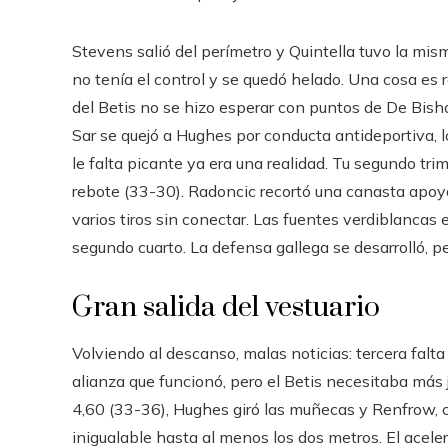
Stevens salió del perímetro y Quintella tuvo la mis
no tenía el control y se quedó helado. Una cosa es r
del Betis no se hizo esperar con puntos de De Bish
Sar se quejó a Hughes por conducta antideportiva, l
le falta picante ya era una realidad. Tu segundo trim
rebote (33-30). Radoncic recortó una canasta apoya
varios tiros sin conectar. Las fuentes verdiblancas
segundo cuarto. La defensa gallega se desarrolló, p
Gran salida del vestuario
Volviendo al descanso, malas noticias: tercera fal
alianza que funcionó, pero el Betis necesitaba más
4,60 (33-36), Hughes giró las muñecas y Renfrow, co
inigualable hasta al menos los dos metros. El aceleró