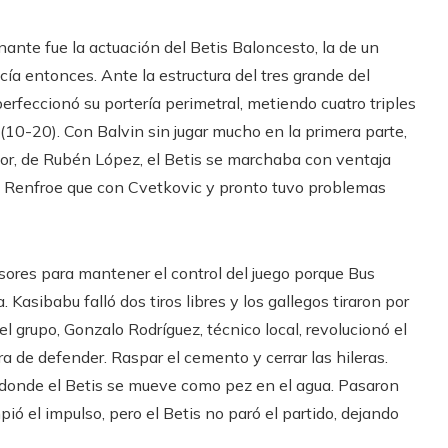
ante fue la actuación del Betis Baloncesto, la de un
ía entonces. Ante la estructura del tres grande del
perfeccionó su portería perimetral, metiendo cuatro triples
(10-20). Con Balvin sin jugar mucho en la primera parte,
erior, de Rubén López, el Betis se marchaba con ventaja
n Renfroe que con Cvetkovic y pronto tuvo problemas
sores para mantener el control del juego porque Bus
 Kasibabu falló dos tiros libres y los gallegos tiraron por
l grupo, Gonzalo Rodríguez, técnico local, revolucionó el
a de defender. Raspar el cemento y cerrar las hileras.
o donde el Betis se mueve como pez en el agua. Pasaron
ió el impulso, pero el Betis no paró el partido, dejando