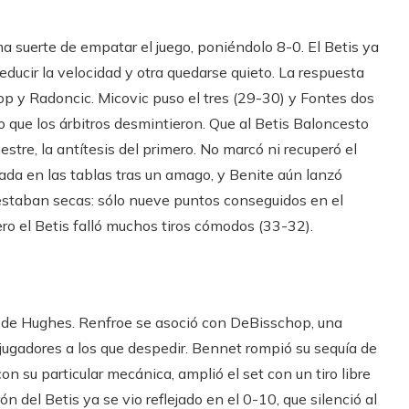
ma suerte de empatar el juego, poniéndolo 8-0. El Betis ya
educir la velocidad y otra quedarse quieto. La respuesta
op y Radoncic. Micovic puso el tres (29-30) y Fontes dos
o que los árbitros desmintieron. Que al Betis Baloncesto
estre, la antítesis del primero. No marcó ni recuperó el
da en las tablas tras un amago, y Benite aún lanzó
 estaban secas: sólo nueve puntos conseguidos en el
ero el Betis falló muchos tiros cómodos (33-32).
ta de Hughes. Renfroe se asoció con DeBisschop, una
 jugadores a los que despedir. Bennet rompió su sequía de
n su particular mecánica, amplió el set con un tiro libre
n del Betis ya se vio reflejado en el 0-10, que silenció al