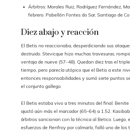
Árbitros: Morales Ruiz, Rodríguez Fernández, Mar
febrero. Pabellón Fontes do Sar, Santiago de C
Diez abajo y reacción
El Betis no reaccionaba, desperdiciando sus ataques
destruido. Stevicque hizo muchas travesuras, rompió
ventaja de nueve (57-48). Quedan diez tras el tripl
tiempo, pero parecía utópico que el Betis a este niv
entonces responsabilidades y sumó siete puntos s
el conjunto gallego.
El Betis estaba vivo a tres minutos del final. Beni
ajustó aún más el marcador (65-64) a 1,52. Kasibabu
árbitros sancionan con la técnica al Betico. Luego, 
esfuerzos de Renfroy por calmarlo, falló uno de los ti