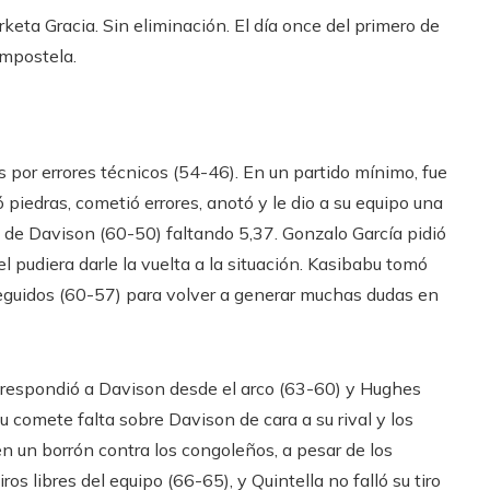
keta Gracia. Sin eliminación. El día once del primero de
ompostela.
 por errores técnicos (54-46). En un partido mínimo, fue
 piedras, cometió errores, anotó y le dio a su equipo una
e de Davison (60-50) faltando 5,37. Gonzalo García pidió
el pudiera darle la vuelta a la situación. Kasibabu tomó
eguidos (60-57) para volver a generar muchas dudas en
te respondió a Davison desde el arco (63-60) y Hughes
 comete falta sobre Davison de cara a su rival y los
en un borrón contra los congoleños, a pesar de los
ros libres del equipo (66-65), y Quintella no falló su tiro