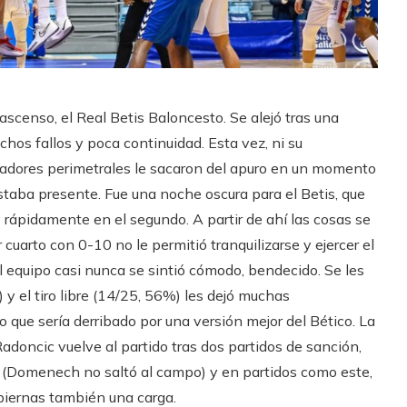
 ascenso, el Real Betis Baloncesto. Se alejó tras una
chos fallos y poca continuidad. Esta vez, ni su
ugadores perimetrales le sacaron del apuro en un momento
estaba presente. Fue una noche oscura para el Betis, que
 rápidamente en el segundo. A partir de ahí las cosas se
er cuarto con 0-10 no le permitió tranquilizarse y ejercer el
l equipo casi nunca se sintió cómodo, bendecido. Se les
 y el tiro libre (14/25, 56%) les dejó muchas
o que sería derribado por una versión mejor del Bético. La
adoncic vuelve al partido tras dos partidos de sanción,
es (Domenech no saltó al campo) y en partidos como este,
 piernas también una carga.