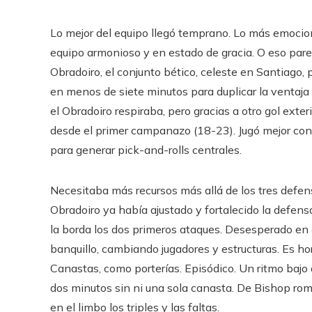
Lo mejor del equipo llegó temprano. Lo más emocion
equipo armonioso y en estado de gracia. O eso parec
Obradoiro, el conjunto bético, celeste en Santiago, 
en menos de siete minutos para duplicar la ventaja 
el Obradoiro respiraba, pero gracias a otro gol ext
desde el primer campanazo (18-23). Jugó mejor co
para generar pick-and-rolls centrales.
Necesitaba más recursos más allá de los tres defen
Obradoiro ya había ajustado y fortalecido la defensa.
la borda los dos primeros ataques. Desesperado en e
banquillo, cambiando jugadores y estructuras. Es hor
Canastas, como porterías. Episódico. Un ritmo baj
dos minutos sin ni una sola canasta. De Bishop romp
en el limbo los triples y las faltas.