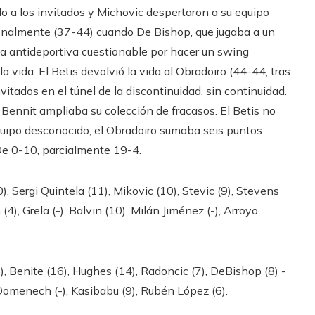
o a los invitados y Michovic despertaron a su equipo
sonalmente (37-44) cuando De Bishop, que jugaba a un
una antideportiva cuestionable por hacer un swing
 vida. El Betis devolvió la vida al Obradoiro (44-44, tras
vitados en el túnel de la discontinuidad, sin continuidad.
Bennit ampliaba su colección de fracasos. El Betis no
 equipo desconocido, el Obradoiro sumaba seis puntos
 De 0-10, parcialmente 19-4.
Sergi Quintela (11), Mikovic (10), Stevic (9), Stevens
 (4), Grela (-), Balvin (10), Milán Jiménez (-), Arroyo
 Benite (16), Hughes (14), Radoncic (7), DeBishop (8) -
, Domenech (-), Kasibabu (9), Rubén López (6).