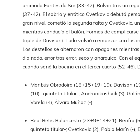
animado Fontes do Sar (33-42). Balvin tras un regal
(37-42). El sobrio y errático Cvetkovic debutó per
gran nivel, cometió la segunda falta y Cvetkovic, 
mientras conducía el balón. Formas de complicarse la
triple de Davison). Todo volvió a empezar con los in
Los destellos se alternaron con apagones mientras 
dio nada, error tras error, seco y anárquico. Con el
cuando sonó la bocina en el tercer cuarto (52-46).
Monbús Obradoiro (18+15+19+19): Davison (10), 
(10) -quinteto titular-; Andronikashvili (3), Galán
Varela (4), Álvaro Muñoz (-).
Real Betis Baloncesto (23+9+14+21): Renfro (5),
quinteto titular-; Cvetkovic (2), Pablo Marín (-)