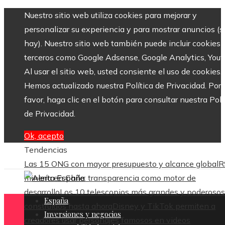
Nuestro sitio web utiliza cookies para mejorar y
personalizar su experiencia y para mostrar anuncios (si
hay). Nuestro sitio web también puede incluir cookies 
terceros como Google Adsense, Google Analytics, Yout
Al usar el sitio web, usted consiente el uso de cookies.
Hemos actualizado nuestra Política de Privacidad. Por
favor, haga clic en el botón para consultar nuestra Polí
de Privacidad.
Ok, acepto
Tendencias
Las 15 ONG con mayor presupuesto y alcance global
R
minería en Chile: transparencia como motor de
desarrollo
Los 10 telescopios más grandes y poderosos
España
construidos hasta ahora
Disney y TikTok permiten a
Inversiones y negocios
creadores usar personajes famosos en videos