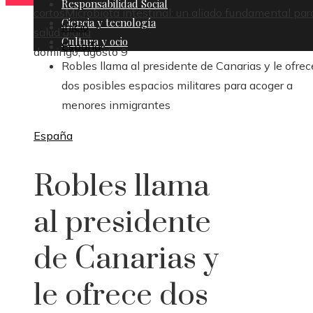
Responsabilidad Social
cortos
Microbiota intestinal: un aliado fundamental par
Ciencia y tecnología
Inicio
salud diaria
Cultura y ocio
España
domingo, agosto 9
Robles llama al presidente de Canarias y le ofrec
dos posibles espacios militares para acoger a
menores inmigrantes
España
Robles llama
al presidente
de Canarias y
le ofrece dos