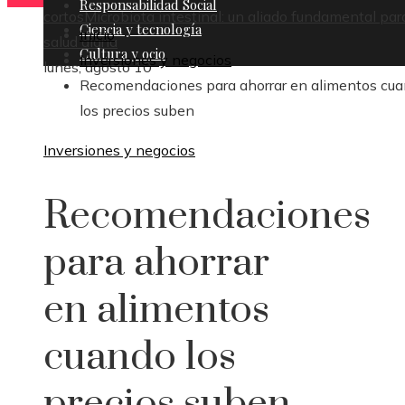
Responsabilidad Social
cortos
Microbiota intestinal: un aliado fundamental par
Ciencia y tecnología
Inicio
salud diaria
Cultura y ocio
Inversiones y negocios
lunes, agosto 10
Recomendaciones para ahorrar en alimentos cu
los precios suben
Inversiones y negocios
Recomendaciones
para ahorrar
en alimentos
cuando los
precios suben