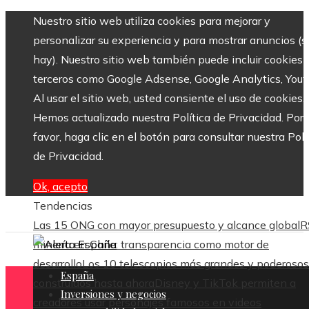
Nuestro sitio web utiliza cookies para mejorar y
personalizar su experiencia y para mostrar anuncios (si
hay). Nuestro sitio web también puede incluir cookies 
terceros como Google Adsense, Google Analytics, Yout
Al usar el sitio web, usted consiente el uso de cookies.
Hemos actualizado nuestra Política de Privacidad. Por
favor, haga clic en el botón para consultar nuestra Polí
de Privacidad.
Ok, acepto
Tendencias
Las 15 ONG con mayor presupuesto y alcance global
R
minería en Chile: transparencia como motor de
desarrollo
Los 10 telescopios más grandes y poderosos
España
construidos hasta ahora
Disney y TikTok permiten a
Inversiones y negocios
creadores usar personajes famosos en videos