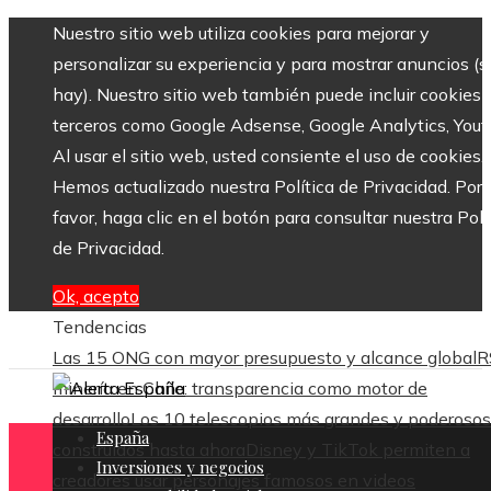
Nuestro sitio web utiliza cookies para mejorar y
personalizar su experiencia y para mostrar anuncios (si
hay). Nuestro sitio web también puede incluir cookies 
terceros como Google Adsense, Google Analytics, Yout
Al usar el sitio web, usted consiente el uso de cookies.
Hemos actualizado nuestra Política de Privacidad. Por
favor, haga clic en el botón para consultar nuestra Polí
de Privacidad.
Ok, acepto
Tendencias
Las 15 ONG con mayor presupuesto y alcance global
R
minería en Chile: transparencia como motor de
desarrollo
Los 10 telescopios más grandes y poderosos
España
construidos hasta ahora
Disney y TikTok permiten a
Inversiones y negocios
creadores usar personajes famosos en videos