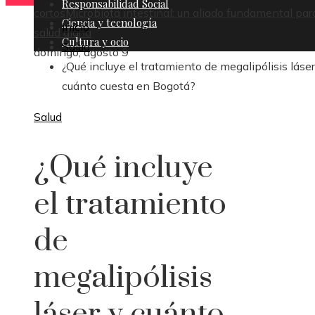
Responsabilidad Social
cortos
Microbiota intestinal: un aliado fundamental par
Ciencia y tecnología
Inicio
salud diaria
Cultura y ocio
Salud
domingo, agosto 9
¿Qué incluye el tratamiento de megalipólisis láser
cuánto cuesta en Bogotá?
Salud
¿Qué incluye
el tratamiento
de
megalipólisis
láser y cuánto