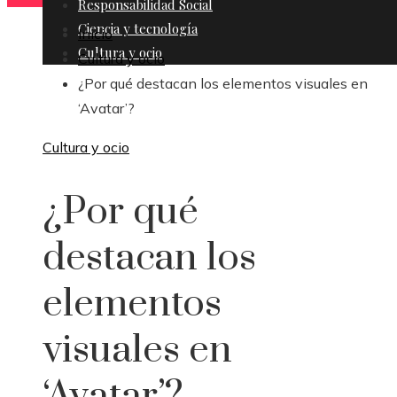
Responsabilidad Social
Ciencia y tecnología
Inicio
Cultura y ocio
Cultura y ocio
¿Por qué destacan los elementos visuales en
‘Avatar’?
Cultura y ocio
¿Por qué
destacan los
elementos
visuales en
‘Avatar’?