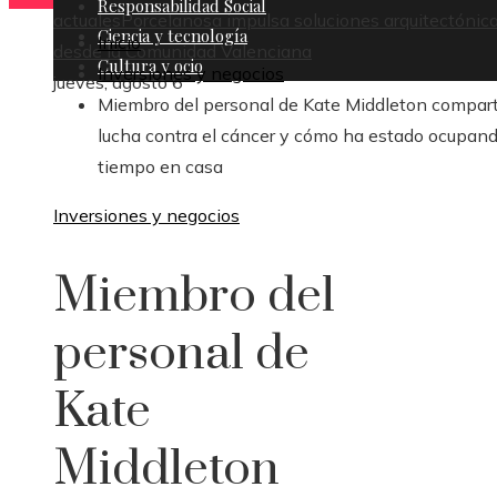
Responsabilidad Social
actuales
Porcelanosa impulsa soluciones arquitectónic
Ciencia y tecnología
Inicio
desde la Comunidad Valenciana
Cultura y ocio
Inversiones y negocios
jueves, agosto 6
Miembro del personal de Kate Middleton compart
lucha contra el cáncer y cómo ha estado ocupand
tiempo en casa
Inversiones y negocios
Miembro del
personal de
Kate
Middleton