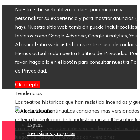
Nuestro sitio web utiliza cookies para mejorar y
personalizar su experiencia y para mostrar anuncios (si
hay). Nuestro sitio web también puede incluir cookies 
terceros como Google Adsense, Google Analytics, Yout
Al usar el sitio web, usted consiente el uso de cookies.
Hemos actualizado nuestra Política de Privacidad. Por
favor, haga clic en el botón para consultar nuestra Polí
de Privacidad.
Ok, acepto
Tendencias
Los teatros históricos que han resistido incendios y gu
con actividad continua
Las canciones más versionadas
reflejan la evolución de la industria musical
Descubre lo
España
animales con sentidos más sorprendentes del mundo
L
Inversiones y negocios
juegos de mesa más antiguos con versiones