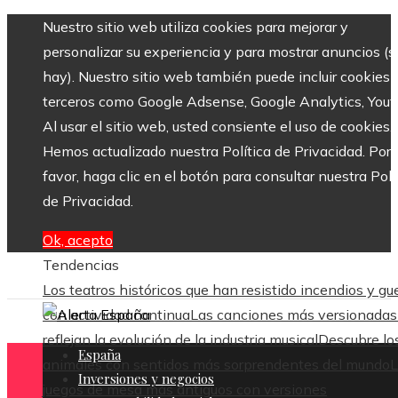
Nuestro sitio web utiliza cookies para mejorar y
personalizar su experiencia y para mostrar anuncios (si
hay). Nuestro sitio web también puede incluir cookies 
terceros como Google Adsense, Google Analytics, Yout
Al usar el sitio web, usted consiente el uso de cookies.
Hemos actualizado nuestra Política de Privacidad. Por
favor, haga clic en el botón para consultar nuestra Polí
de Privacidad.
Ok, acepto
Tendencias
Los teatros históricos que han resistido incendios y gu
con actividad continua
Las canciones más versionadas
reflejan la evolución de la industria musical
Descubre lo
España
animales con sentidos más sorprendentes del mundo
L
Inversiones y negocios
juegos de mesa más antiguos con versiones