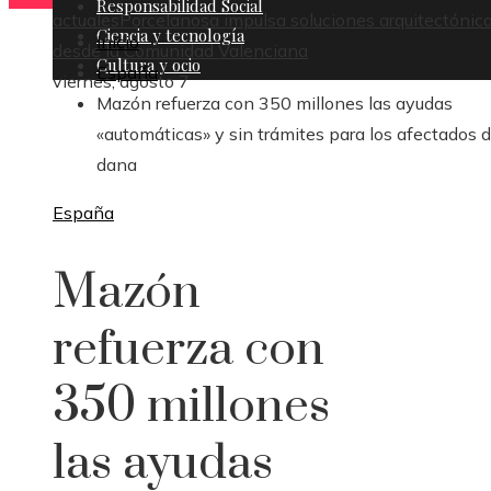
Responsabilidad Social
actuales
Porcelanosa impulsa soluciones arquitectónic
Ciencia y tecnología
Inicio
desde la Comunidad Valenciana
Cultura y ocio
España
viernes, agosto 7
Mazón refuerza con 350 millones las ayudas
«automáticas» y sin trámites para los afectados d
dana
España
Mazón
refuerza con
350 millones
las ayudas