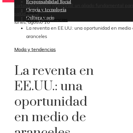
Responsabilidad Social
cortos
Microbiota intestinal: un aliado fundamental par
Ciencia y tecnología
Inicio
salud diaria
Cultura y ocio
Moda y tendencias
lunes, agosto 10
La reventa en EE.UU.: una oportunidad en medio
aranceles
Moda y tendencias
La reventa en
EE.UU.: una
oportunidad
en medio de
aranceles