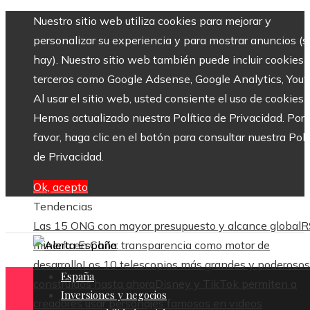
Nuestro sitio web utiliza cookies para mejorar y
personalizar su experiencia y para mostrar anuncios (si
hay). Nuestro sitio web también puede incluir cookies 
terceros como Google Adsense, Google Analytics, Yout
Al usar el sitio web, usted consiente el uso de cookies.
Hemos actualizado nuestra Política de Privacidad. Por
favor, haga clic en el botón para consultar nuestra Polí
de Privacidad.
Ok, acepto
Tendencias
Las 15 ONG con mayor presupuesto y alcance global
R
minería en Chile: transparencia como motor de
desarrollo
Los 10 telescopios más grandes y poderosos
España
construidos hasta ahora
Disney y TikTok permiten a
Inversiones y negocios
creadores usar personajes famosos en videos