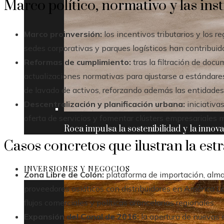
Marco político, normativo y las ins
Marco proinversión:
los incentivos tributarios y los r
sedes corporativas y parques logísticos han contribuido
Reformas de cumplimiento:
tras la filtración de do
actualizaciones normativas para ajustarse a estándare
de lavado de activos, reforzando además las entidades 
Descentralización y planificación urbana:
iniciativa
oferta de servicios y fomentar clústers empresariales m
Roca impulsa la sostenibilidad y la innov
Casos concretos que ilustran la est
INVERSIONES Y NEGOCIOS
Zona Libre de Colón:
plataforma de importación, alm
proveedores asiáticos con distribuidores en América La
flujos comerciales y políticas arancelarias regionales.
Expansión del Canal de 2016:
la apertura de nuevas 