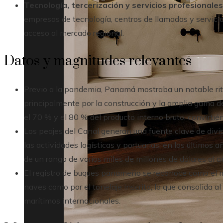
Tecnología, tercerización y servicios profesionales
empresas de tecnología, centros de llamadas y servici
acceso al mercado regional.
Datos y magnitudes relevantes
Previo a la pandemia, Panamá mostraba un notable rit
principalmente por la construcción y la amplia gama de 
el 70 % y el 80 % del producto interno bruto, convirtié
Los peajes del Canal generan una fuente clave de divis
las actividades logísticas y portuarias; en los últimos
de un rango de varios miles de millones de dólares al a
El registro de buques panameño se reconoce como el m
naves como por el tonelaje inscrito, lo que consolida a
marítimos internacionales.