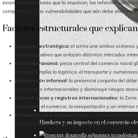
examinar los motores que la impulsan, las reformas instituci
competitivas y las vulnerabilidades que aún debe atender.
Factores estructurales que explican
Ubicación estratégica:
el istmo une ambos océanos y 
marítimo y aéreo que enlazan distintos mercados inter
Canal de Panamá:
pieza central del comercio naval g
de forma amplia la logística, el transporte y numeroso
Dolarización informal:
la presencia conjunta del dóla
operaciones internacionales y disminuye riesgos asoci
Zonas francas y registros internacionales:
la Zona 
fomentado el comercio, la reexportación y un intenso
Infraestructura aeroportuaria:
el Aeropuerto Intern
Hawkers y su impacto en el comercio ele
conexión regional y optimiza el flujo de pasajeros y me