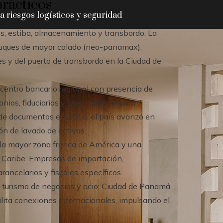
prácticos
 riesgos logísticos y seguridad
s, estiba, almacenamiento y transbordo. La
 buques de mayor calado (neo-panamax),
 y del puerto de transbordo en la Ciudad de
entro bancario regional con presencia de
nios, fiduciarios y asesoría legal para
a de documentos en 2016, el país avanzó en
ón de lavado de activos.
 la mayor zona franca de América y una
 Caribe. Empresas de importación,
arancelarios y fiscales específicos.
urismo de negocios y ocio; Ciudad de Panamá
lita conexiones internacionales, impulsando el