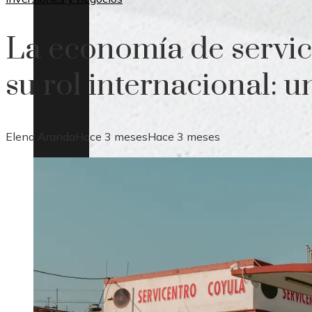
La economía de servi
su rol internacional: u
Elena Aranda
Hace 3 meses
Hace 3 meses