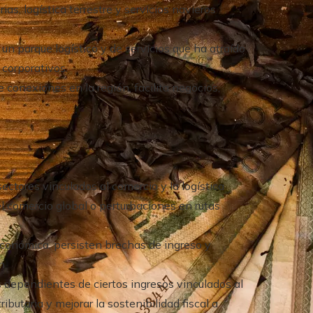
as, logística terrestre y servicios navieros
un parque logístico y de servicios que ha atraído
 corporativos.
conexiones en la región, facilita negocios,
ectores vinculados al comercio y la logística
comercio global o perturbaciones en rutas
conómica, persisten brechas de ingreso y
n.
 dependientes de ciertos ingresos vinculados al
ributaria y mejorar la sostenibilidad fiscal a