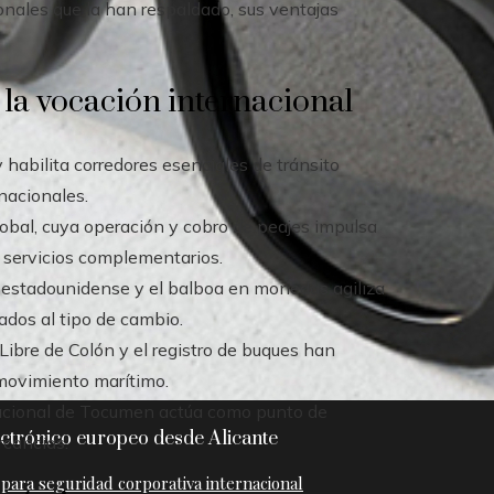
onales que la han respaldado, sus ventajas
 la vocación internacional
habilita corredores esenciales de tránsito
nacionales.
lobal, cuya operación y cobro de peajes impulsa
s servicios complementarios.
r estadounidense y el balboa en monedas agiliza
ados al tipo de cambio.
Libre de Colón y el registro de buques han
 movimiento marítimo.
acional de Tocumen actúa como punto de
ctrónico europeo desde Alicante
rcancías.