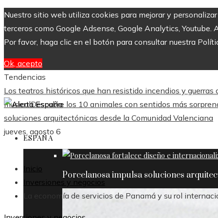
Nuestro sitio web utiliza cookies para mejorar y personaliza
terceros como Google Adsense, Google Analytics, Youtube. Al 
Por favor, haga clic en el botón para consultar nuestra Políti
Ok, acepto
Tendencias
Los teatros históricos que han resistido incendios y guerras
musical
Descubre los 10 animales con sentidos más sorpre
soluciones arquitectónicas desde la Comunidad Valenciana
jueves, agosto 6
ESPAÑA
Inicio
Porcelanosa impulsa soluciones arquite
Inversiones y negocios
La economía de servicios de Panamá y su rol internacio
Inversiones y negocios