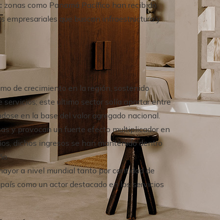
:
zonas como Panamá Pacífico han recibido
os empresariales que buscan infraestructura y
mo de crecimiento en la región, sostenido
servicios; este último sector solía aportar entre
ndose en la base del valor agregado nacional.
as y provocan un fuerte efecto multiplicador en
 años, dichos ingresos se han mantenido dentro
ño.
ayor a nivel mundial tanto por cantidad de
l país como un actor destacado en los servicios