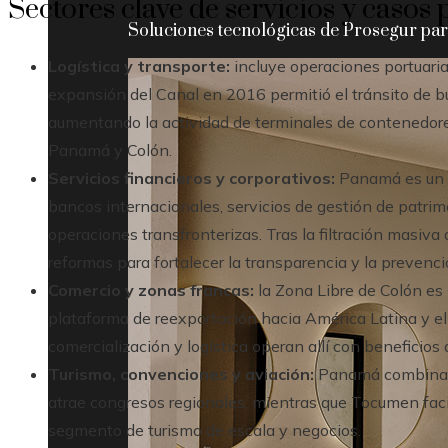
Sectores clave de servicios y casos 
Soluciones tecnológicas de Prosegur para
Logística y transporte:
incluye operaciones portuaria
expansión del Canal en 2016 permitió el tránsito de
aumentando la actividad de terminales de contenedores
Panamá y Colón.
Servicios financieros y corporativos:
Panamá es un c
bancos internacionales, servicios de gestión de patrimo
operaciones transfronterizas. Tras la filtración masiv
reformas para fortalecer la transparencia y la prevenci
Comercio y zonas francas:
la Zona Libre de Colón es
plataforma de reexportación hacia América Latina y el
comercialización y logística operan allí con beneficios 
Turismo, convenciones y aviación:
Panamá combina t
atrae congresos regionales, mientras que Tocumen faci
segmento de turismo de escala y negocios.