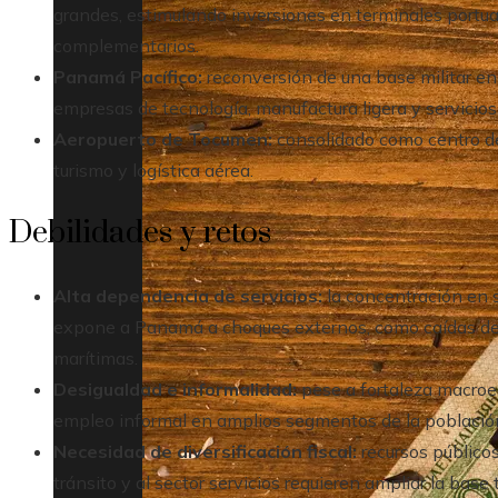
grandes, estimulando inversiones en terminales portuari
complementarios.
Panamá Pacífico:
reconversión de una base militar en 
empresas de tecnología, manufactura ligera y servicios
Aeropuerto de Tocumen:
consolidado como centro de 
turismo y logística aérea.
Debilidades y retos
Alta dependencia de servicios:
la concentración en s
expone a Panamá a choques externos, como caídas del 
marítimas.
Desigualdad e informalidad:
pese a fortaleza macroe
empleo informal en amplios segmentos de la població
Necesidad de diversificación fiscal:
recursos públicos
tránsito y al sector servicios requieren ampliar la base t