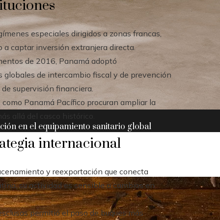
tituciones
egímenes especiales dirigidos a zonas francas,
 a captar inversión extranjera directa.
cumentos de 2016, Panamá adoptó
s globales de intercambio fiscal y de prevención
de supervisión financiera.
s como Panamá Pacífico procuran ampliar la
ás allá del casco histórico.
ación en el equipamiento sanitario global
rategia internacional
acenamiento y reexportación que conecta
tina; su actividad es sensible a cambios en
esclusas permitió el paso de buques más