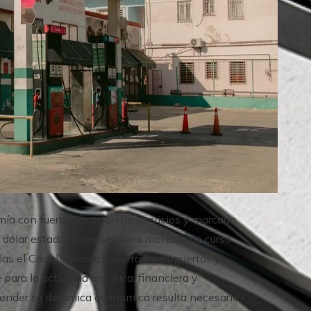
a con fuerte vocación de servicios y marcada
del dólar estadounidense como moneda de curso
las el Canal, diversos puertos, aeropuertos y
ra la actividad logística, financiera y
render su dinámica económica resulta necesario