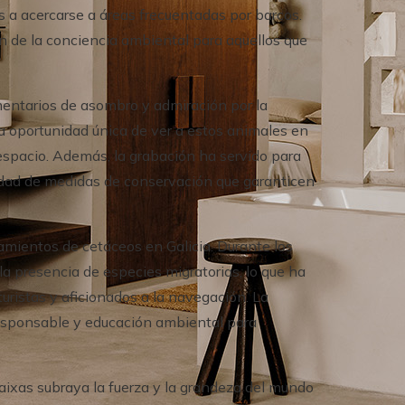
 a acercarse a áreas frecuentadas por barcos.
n de la conciencia ambiental para aquellos que
mentarios de asombro y admiración por la
 la oportunidad única de ver a estos animales en
 espacio. Además, la grabación ha servido para
sidad de medidas de conservación que garanticen
tamientos de cetáceos en Galicia. Durante los
la presencia de especies migratorias, lo que ha
turistas y aficionados a la navegación. La
esponsable y educación ambiental para
Baixas subraya la fuerza y la grandeza del mundo