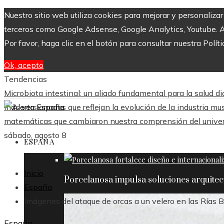
Nuestro sitio web utiliza cookies para mejorar y personaliza
terceros como Google Adsense, Google Analytics, Youtube. Al 
Por favor, haga clic en el botón para consultar nuestra Políti
Ok, acepto
Tendencias
Microbiota intestinal: un aliado fundamental para la salud di
más versionadas que reflejan la evolución de la industria mus
matemáticas que cambiaron nuestra comprensión del unive
sábado, agosto 8
ESPAÑA
Inicio
Porcelanosa impulsa soluciones arquite
España
Imágenes del ataque de orcas a un velero en las Rías B
España