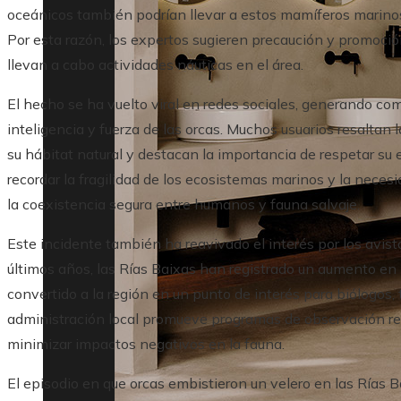
oceánicos también podrían llevar a estos mamíferos marinos
Por esta razón, los expertos sugieren precaución y promoció
llevan a cabo actividades náuticas en el área.
El hecho se ha vuelto viral en redes sociales, generando co
inteligencia y fuerza de las orcas. Muchos usuarios resaltan
su hábitat natural y destacan la importancia de respetar su
recordar la fragilidad de los ecosistemas marinos y la nece
la coexistencia segura entre humanos y fauna salvaje.
Este incidente también ha reavivado el interés por los avis
últimos años, las Rías Baixas han registrado un aumento en 
convertido a la región en un punto de interés para biólogos, 
administración local promueve programas de observación r
minimizar impactos negativos en la fauna.
El episodio en que orcas embistieron un velero en las Rías 