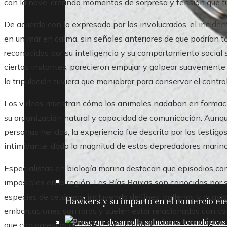
con la nave, creando momentos de sorpresa y tensión que f
De acuerdo con lo expresado por los involucrados, el incid
en un mar en calma, sin señales anteriores de que podrían 
reconocidas por su inteligencia y su comportamiento social s
ciertos instantes, parecieron empujar y golpear suavemente
la tripulación tuviera que maniobrar para conservar el control
Los videos muestran cómo los animales nadaban en formac
su organización natural y capacidad de comunicación. Aunque
personas heridas, la experiencia fue descrita por los testig
intimidante, dada la magnitud de estos depredadores marino
Especialistas en biología marina destacan que episodios co
imposibles en la región. Las Rías Baixas son conocidas por
especies de cetáceos, incluyendo delfines, ballenas y ocasi
Hawkers y su impacto en el comercio ele
embarcaciones son raros y suelen estar relacionados con co
que con agresión real hacia los humanos.