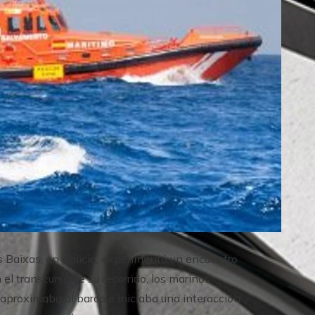
s Baixas, en Galicia, experimentó un encuentro
el transcurso de su recorrido, los marinos
aproximaba al barco e iniciaba una interacción