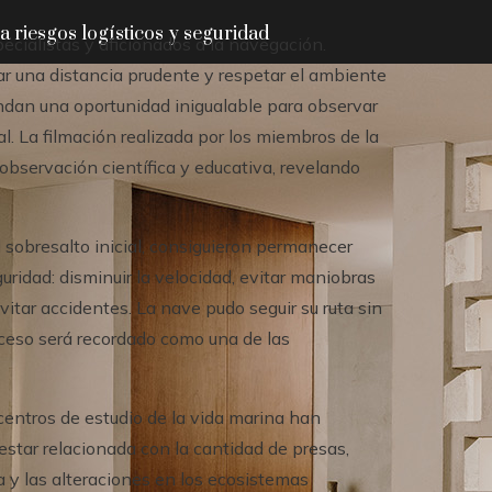
 riesgos logísticos y seguridad
pecialistas y aficionados a la navegación.
r una distancia prudente y respetar el ambiente
ndan una oportunidad inigualable para observar
l. La filmación realizada por los miembros de la
 observación científica y educativa, revelando
 sobresalto inicial, consiguieron permanecer
uridad: disminuir la velocidad, evitar maniobras
vitar accidentes. La nave pudo seguir su ruta sin
ceso será recordado como una de las
entros de estudio de la vida marina han
 estar relacionada con la cantidad de presas,
 y las alteraciones en los ecosistemas