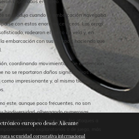
ueron capturados en video.
ente se produjo cuando la embarcación navegaba
toparse con estos enormes cetáceos. Las orcas,
ofisticado, rodearon el barco de vela y, en
 la embarcación con sus cuerpos, haciendo que
.
ión, coordinando movimientos que evidencian
 no se reportaron daños significativos ni
os como impresionante y, al mismo tiempo,
s.
mo este, aunque poco frecuentes, no son
 su biodiversidad, albergando numerosas
onalmente orcas. Sin embargo, los ataques a
ctrónico europeo desde Alicante
mportamientos exploratorios o de juego, más