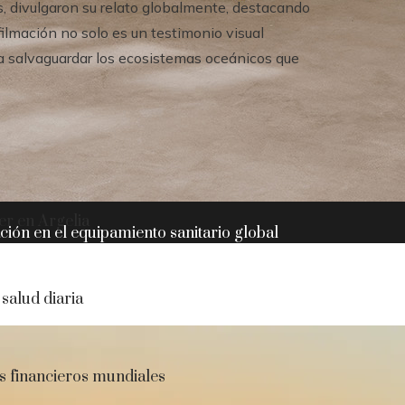
s, divulgaron su relato globalmente, destacando
 filmación no solo es un testimonio visual
 a salvaguardar los ecosistemas oceánicos que
er en Argelia
ación en el equipamiento sanitario global
 salud diaria
s financieros mundiales