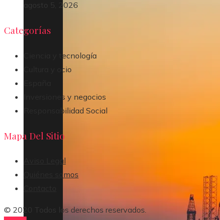
agosto 5, 2026
Categorías
Ciencia y tecnología
Cultura y ocio
España
Inversiones y negocios
Responsabilidad Social
Mapa Del Sitio
Aviso Legal
Quiénes somos
Contacto
© 2020 Todos los derechos reservados.