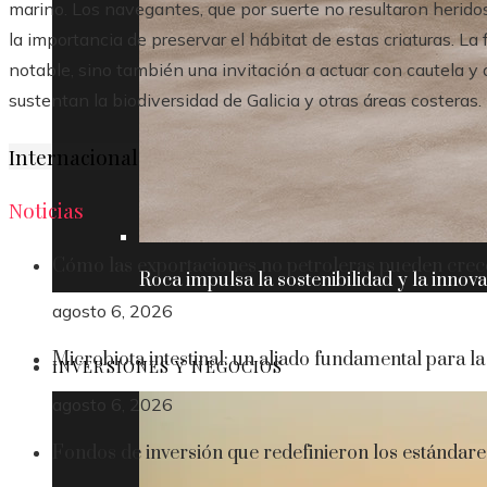
marino. Los navegantes, que por suerte no resultaron herido
la importancia de preservar el hábitat de estas criaturas. La
notable, sino también una invitación a actuar con cautela y
sustentan la biodiversidad de Galicia y otras áreas costeras.
Internacional
Noticias
Cómo las exportaciones no petroleras pueden crec
Roca impulsa la sostenibilidad y la innov
agosto 6, 2026
Microbiota intestinal: un aliado fundamental para la
INVERSIONES Y NEGOCIOS
agosto 6, 2026
Fondos de inversión que redefinieron los estándare