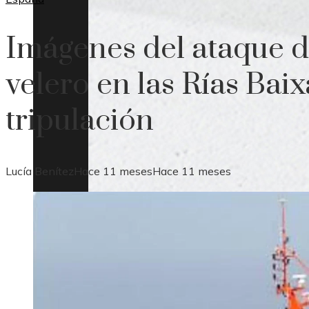
Imágenes del ataque d
velero en las Rías Bai
tripulación
Lucía Benítez
Hace 11 meses
Hace 11 meses