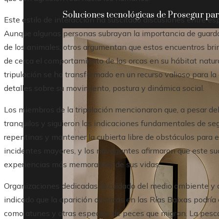
Soluciones tecnológicas de Prosegur para
Este estilo de interacción ha suscitado discusiones entre es
Aunque algunas personas subrayan la importancia de guarda
de los animales, otros argumentan que estos encuentros bri
de cerca el comportamiento de las orcas en su hábitat natura
tripulación se ha transformado en un recurso valioso para la
detalles sobre su movimiento, postura y dinámica social.
Los miembros de la tripulación mencionaron que, a pesar del
tranquilos y siguieron las indicaciones fundamentales de seg
repentinas y mantener la cubierta libre de obstáculos para e
incidentes mayores, y los navegantes afirmaron que este su
experiencias más memorables de sus vidas.
Organizaciones dedicadas al cuidado del medio ambiente y c
indicado que la aparición de orcas en las Rías Baixas podría
como atunes y otras especies de peces que migran. La pesca