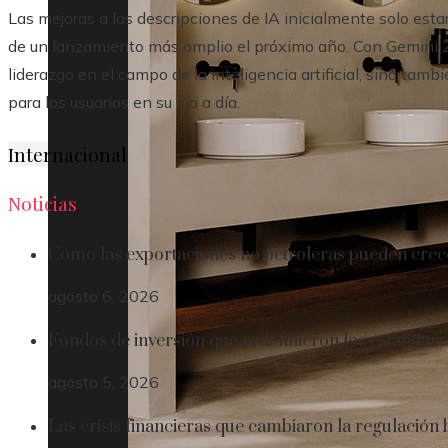
Las mejoras a las descripciones de IA inicialmente solo est
de un lanzamiento más amplio el próximo año. Con Gemini 2.
liderazgo en el campo de la inteligencia artificial, sino ta
para los usuarios en su día a día.
Internacional
Noticias
Cómo las exportaciones no petroleras pueden crec
agosto 6, 2026
Fondos de inversión que redefinieron los estándare
agosto 5, 2026
Las crisis financieras que cambiaron la regulación