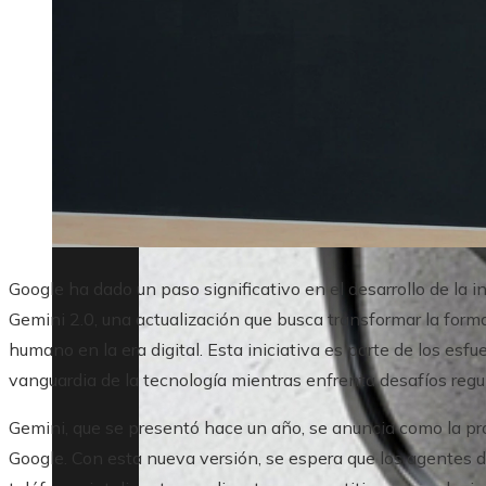
Google ha dado un paso significativo en el desarrollo de la in
Gemini 2.0, una actualización que busca transformar la form
humano en la era digital. Esta iniciativa es parte de los es
vanguardia de la tecnología mientras enfrenta desafíos regul
Gemini, que se presentó hace un año, se anuncia como la pró
Google. Con esta nueva versión, se espera que los agentes 