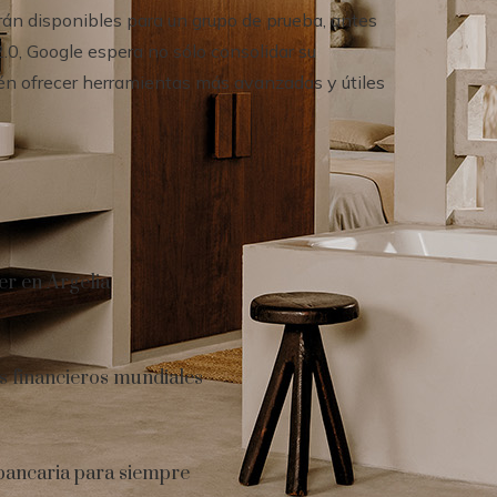
arán disponibles para un grupo de prueba, antes
0, Google espera no sólo consolidar su
mbién ofrecer herramientas más avanzadas y útiles
er en Argelia
s financieros mundiales
 bancaria para siempre