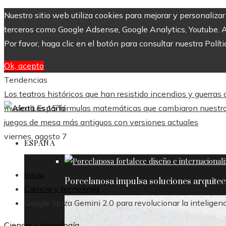
Nuestro sitio web utiliza cookies para mejorar y personaliza
terceros como Google Adsense, Google Analytics, Youtube. Al 
Por favor, haga clic en el botón para consultar nuestra Políti
Ok, acepto
Tendencias
Los teatros históricos que han resistido incendios y guerras
musical
Las 15 fórmulas matemáticas que cambiaron nuestra
juegos de mesa más antiguos con versiones actuales
viernes, agosto 7
ESPAÑA
Inicio
Porcelanosa impulsa soluciones arquite
Ciencia y tecnología
Google lanza Gemini 2.0 para revolucionar la inteligencia
Ciencia y tecnología