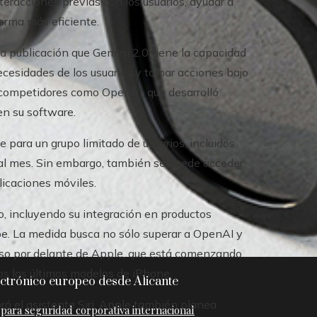
interacciones previas con los usuarios, ayudar a
forma más eficiente.
una publicación que Gemini 2.0 tiene la capacidad
ecesidades de los usuarios y tomar acciones bajo
e competidores como OpenAI, que desarrolló
en su software.
e para un grupo limitado de usuarios, incluidos
al mes. Sin embargo, también se puede acceder
licaciones móviles.
o, incluyendo su integración en productos
e. La medida busca no sólo superar a OpenAI y
aso por delante de Apple, que está comenzando
idos los últimos modelos de iPhone.
ctrónico europeo desde Alicante
ró el asistente Siri, Apple también planea