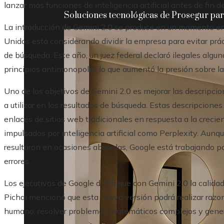
lanzar más funciones de inteligencia artificial antes de fi
Soluciones tecnológicas de Prosegur para
La introducción de Gemini 2.0 se produce en un momento en
Unidos está considerando dividir la empresa para evitar prá
de búsqueda. Este año, un juez federal declaró ilegales algu
principios antimonopolio, lo que aumentó la presión sobre l
Uno de los objetivos de Gemini 2.0 es mejorar las descrip
a utilizar en los resultados de búsqueda. Estas descripciones
enlaces de sitios web tradicionales en respuesta a la crec
impulsados ​​por inteligencia artificial como Perplexity. Aun
resultaron en ocasiones absurdas, Google está trabajando par
errores.
Los ejecutivos de Google dicen que con Gemini 2.0 la calidad
Pichai mencionó que esta nueva versión podrá realizar raz
humano, resolver problemas matemáticos complejos y gener