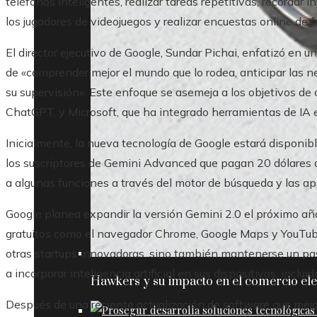
teléfonos inteligentes, realizar tareas repetitivas, recordar 
los jugadores de videojuegos y realizar encuestas online de 
El director ejecutivo de Google, Sundar Pichai, enfatizó en 
de «comprender mejor el mundo que lo rodea, anticipar las n
su supervisión». Este enfoque se asemeja a los objetivos d
ChatGPT, y Microsoft, que ha integrado herramientas de IA 
Inicialmente, la nueva tecnología de Google estará disponibl
los suscriptores de Gemini Advanced que pagan 20 dólares 
a algunas funciones a través del motor de búsqueda y las ap
Google planea expandir la versión Gemini 2.0 el próximo añ
gratuitos como el navegador Chrome, Google Maps y YouTub
otras startups innovadoras, sino también mantenerse un p
a incorporar inteligencia artificial en sus dispositivos, inclu
Hawkers y su impacto en el comercio ele
Después de una reciente actualización de software que mejo