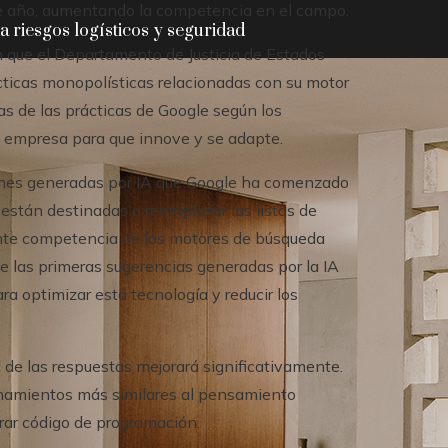
n de año, aumentando la competencia en el campo.
 riesgos logísticos y seguridad
 que el Departamento de Justicia de Estados
cticas monopolísticas relacionadas con su motor
nas de las prácticas de Google según los
a empresa para que innove y se adapte.
ciones generadas por IA que Google ha comenzado
 están destinadas a reemplazar las listas de
iente competencia de los motores de búsqueda
que las primeras sugerencias generadas por la IA
a optimizar esta tecnología y reducir los
 de las respuestas mejorará significativamente.
onamientos más similares al pensamiento
ar código de programación.