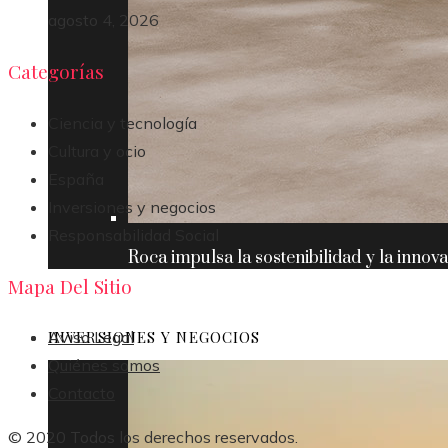
agosto 4, 2026
Categorías
Ciencia y tecnología
Cultura y ocio
España
Inversiones y negocios
Responsabilidad Social
Roca impulsa la sostenibilidad y la innov
Mapa Del Sitio
INVERSIONES Y NEGOCIOS
Aviso Legal
Quiénes somos
Contacto
© 2020 Todos los derechos reservados.