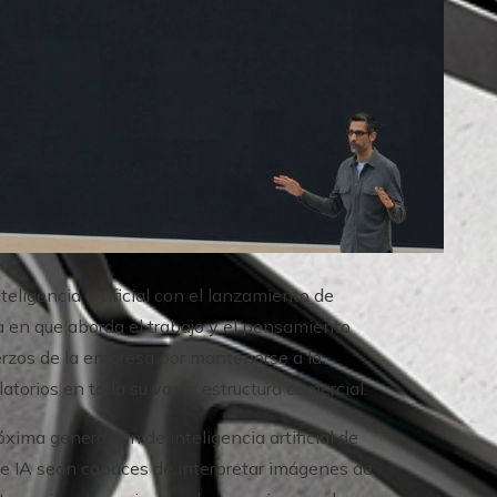
teligencia artificial con el lanzamiento de
a en que aborda el trabajo y el pensamiento
fuerzos de la empresa por mantenerse a la
atorios en toda su vasta estructura comercial.
xima generación de inteligencia artificial de
de IA sean capaces de interpretar imágenes de