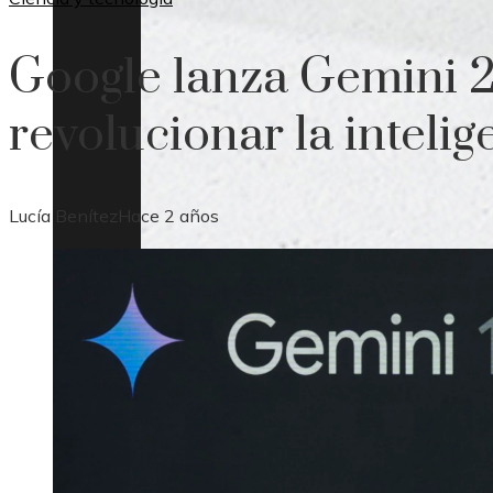
Google lanza Gemini 2
revolucionar la intelige
Lucía Benítez
Hace 2 años