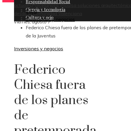
Responsabilidad Social
actuales
Porcelanosa impulsa soluciones arquitectónic
Ciencia y tecnología
Inicio
desde la Comunidad Valenciana
Cultura y ocio
Inversiones y negocios
viernes, agosto 7
Federico Chiesa fuera de los planes de pretempo
de la Juventus
Inversiones y negocios
Federico
Chiesa fuera
de los planes
de
pretemporada