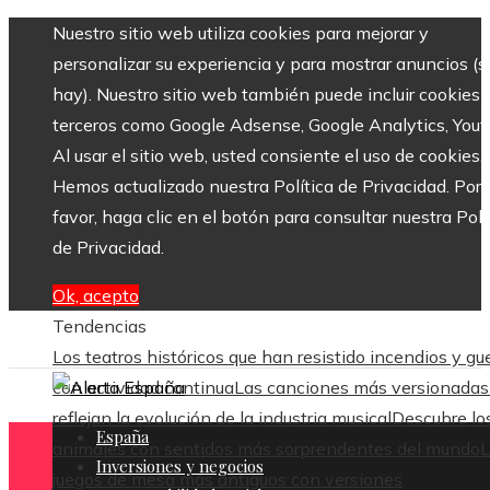
Nuestro sitio web utiliza cookies para mejorar y
personalizar su experiencia y para mostrar anuncios (si
hay). Nuestro sitio web también puede incluir cookies 
terceros como Google Adsense, Google Analytics, Yout
Al usar el sitio web, usted consiente el uso de cookies.
Hemos actualizado nuestra Política de Privacidad. Por
favor, haga clic en el botón para consultar nuestra Polí
de Privacidad.
Ok, acepto
Tendencias
Los teatros históricos que han resistido incendios y gu
con actividad continua
Las canciones más versionadas
reflejan la evolución de la industria musical
Descubre lo
España
animales con sentidos más sorprendentes del mundo
L
Inversiones y negocios
juegos de mesa más antiguos con versiones