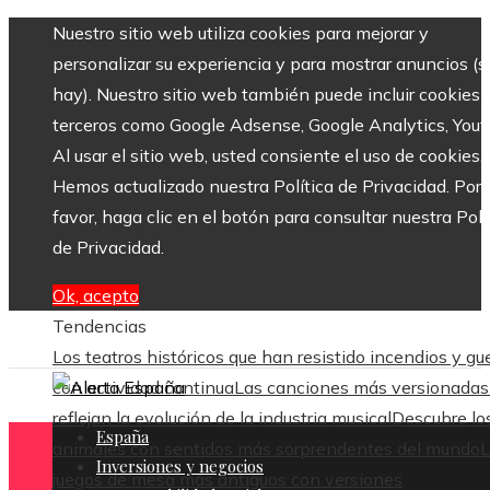
Nuestro sitio web utiliza cookies para mejorar y
personalizar su experiencia y para mostrar anuncios (si
hay). Nuestro sitio web también puede incluir cookies 
terceros como Google Adsense, Google Analytics, Yout
Al usar el sitio web, usted consiente el uso de cookies.
Hemos actualizado nuestra Política de Privacidad. Por
favor, haga clic en el botón para consultar nuestra Polí
de Privacidad.
Ok, acepto
Tendencias
Los teatros históricos que han resistido incendios y gu
con actividad continua
Las canciones más versionadas
reflejan la evolución de la industria musical
Descubre lo
España
animales con sentidos más sorprendentes del mundo
L
Inversiones y negocios
juegos de mesa más antiguos con versiones