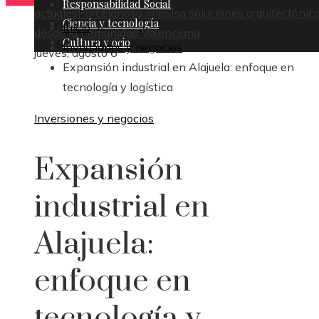
Responsabilidad Social
actuales
Porcelanosa impulsa soluciones arquitectónic
Ciencia y tecnología
Inicio
desde la Comunidad Valenciana
Cultura y ocio
Inversiones y negocios
jueves, agosto 6
Expansión industrial en Alajuela: enfoque en
tecnología y logística
Inversiones y negocios
Expansión
industrial en
Alajuela:
enfoque en
tecnología y