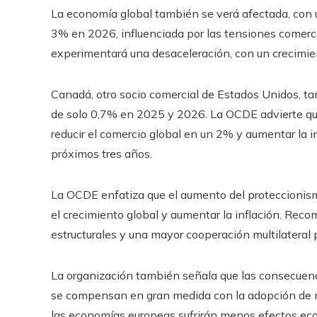
La economía global también se verá afectada, con 
3% en 2026, influenciada por las tensiones comercia
experimentará una desaceleración, con un crecimie
Canadá, otro socio comercial de Estados Unidos, t
de solo 0,7% en 2025 y 2026. La OCDE advierte que 
reducir el comercio global en un 2% y aumentar la i
próximos tres años. ​
La OCDE enfatiza que el aumento del proteccionism
el crecimiento global y aumentar la inflación. Rec
estructurales y una mayor cooperación multilateral 
La organización también señala que las consecuenc
se compensan en gran medida con la adopción de m
las economías europeas sufrirán menos efectos econ