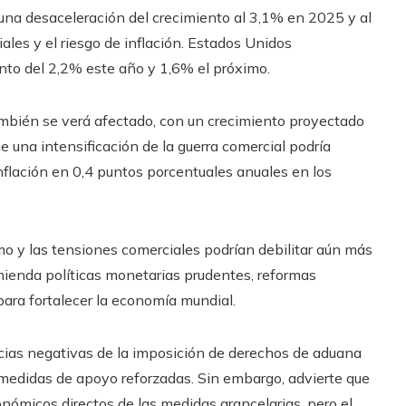
una desaceleración del crecimiento al 3,1% en 2025 y al
les y el riesgo de inflación. Estados Unidos
nto del 2,2% este año y 1,6% el próximo.
ambién se verá afectado, con un crecimiento proyectado
una intensificación de la guerra comercial podría
nflación en 0,4 puntos porcentuales anuales en los
o y las tensiones comerciales podrían debilitar aún más
omienda políticas monetarias prudentes, reformas
para fortalecer la economía mundial.
ias negativas de la imposición de derechos de aduana
edidas de apoyo reforzadas. Sin embargo, advierte que
ómicos directos de las medidas arancelarias, pero el