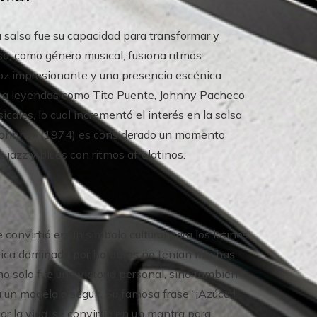
a salsa fue su capacidad para transformar y
lsa, como género musical, fusiona ritmos
 voz impresionante y una presencia escénica
nto a leyendas como Tito Puente, Johnny Pacheco
icales, lo cual incrementó el interés en la salsa
y Johnny» (1974) es considerado un momento
e jazz y blues con ritmos afrolatinos.
 convirtió en un símbolo cultural para los latinos
úsica dominada por hombres no tenían muchas
o solo fue una victoria personal, sino también
 un modelo a seguir. Su famosa frase “¡Azúcar!”,
r la vida, se convirtió en un mantra para