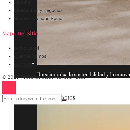
España
Inversiones y negocios
Responsabilidad Social
Mapa Del Sitio
Aviso Legal
Quiénes somos
Contacto
Roca impulsa la sostenibilidad y la innov
© 2020 Todos los derechos reservados.
INVERSIONES Y NEGOCIOS