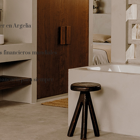
er en Argelia
s financieros mundiales
 bancaria para siempre