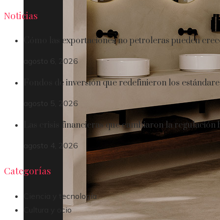
Noticias
Cómo las exportaciones no petroleras pueden crec
agosto 6, 2026
Fondos de inversión que redefinieron los estándare
agosto 5, 2026
Las crisis financieras que cambiaron la regulación
agosto 4, 2026
Categorías
Ciencia y tecnología
Cultura y ocio