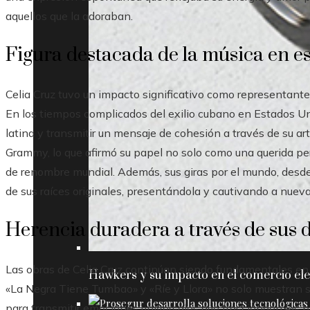
aquellos que la adoraban.
Figura destacada de la música en e
Celia Cruz tuvo un impacto significativo como representante 
En los tiempos complicados del exilio cubano en Estados Uni
latina y transmitir un mensaje de cohesión a través de su 
Grammy, lo que afirmó su papel no solo como una querida pe
de renombre mundial. Además, sus giras por el mundo, desde 
de sus raíces originales, presentándola y cautivando a nuev
Herencia duradera a través de sus
Las obras de Celia Cruz continúan siendo fundamentales en 
Hawkers y su impacto en el comercio ele
«La Negra Tiene Tumbao» y «Ríe y Llora» no solo muestran su
para transmitir emociones universales que trascienden las b