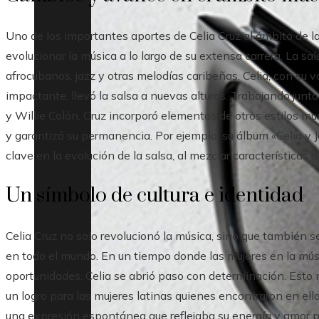
Uno de los importantes aportes de Celia Cruz al ámbito de l
evolucionar la música a lo largo de su extensa carrera. La sa
afrocubanos, jazz y otras melodías caribeñas. Celia, con su
impactante, llevó la salsa a nuevas alturas. Trabajando ju
y Willie Colón, Cruz incorporó elementos de otros estilos mus
y garantizó su permanencia. Por ejemplo, su álbum «Celia 
clave en la evolución de la salsa, al mezclar características d
Un símbolo de cultura e identidad
Celia Cruz no solo revolucionó la música, sino que también se
en todo el mundo. En un tiempo donde las mujeres en la m
oportunidades, Celia se abrió paso con determinación. Esto n
un logro para las mujeres latinas quienes encontraron en ella
una expresión espontánea que reflejaba su energía y amor po