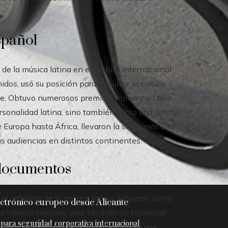
spañol
de la música latina en el ámbito internacional.
dos, usó su posición para impulsar la cultura
arte. Obtuvo numerosos premios Grammy y Latin
rsonalidad latina, sino también como una artista
Europa hasta África, llevaron la salsa más allá
as audiencias en distintos continentes.
 documentos
el catálogo de la música latina. Álbumes como
ctrónico europeo desde Alicante
 talento creativo, sino también su habilidad
arreras del idioma. Con una discografía que