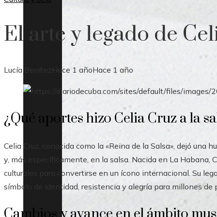
El arte y legado de Cel
Lucía Benítez
Hace 1 año
Hace 1 año
¿Qué aportes hizo Celia Cruz a la sa
Celia Cruz, conocida como la «Reina de la Salsa», dejó una h
y, más específicamente, en la salsa. Nacida en La Habana, C
culturales para convertirse en un ícono internacional. Su le
símbolo de identidad, resistencia y alegría para millones de
Cambios y avance en el ámbito mus