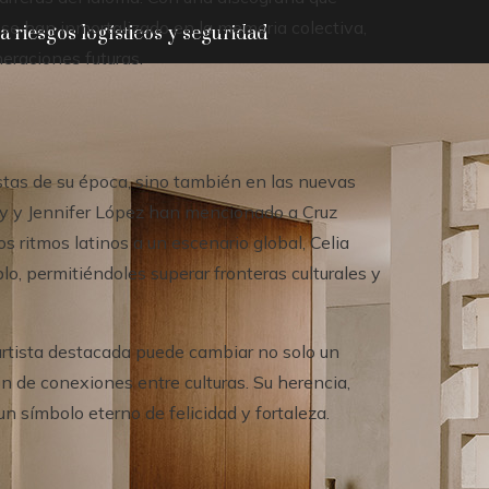
vo se han inmortalizado en la memoria colectiva,
 riesgos logísticos y seguridad
eraciones futuras.
istas de su época, sino también en las nuevas
 y Jennifer López han mencionado a Cruz
os ritmos latinos a un escenario global, Celia
plo, permitiéndoles superar fronteras culturales y
artista destacada puede cambiar no solo un
n de conexiones entre culturas. Su herencia,
n símbolo eterno de felicidad y fortaleza.