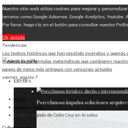
Nuestro sitio web utiliza cookies para mejorar y personaliza
terceros como Google Adsense, Google Analytics, Youtube. Al 
Por favor, haga clic en el botón para consultar nuestra Políti
Ok, acepto
Tendencias
Los teatros históricos que han resistido incendios y guerras
musical
Las 15 fórmulas matemáticas que cambiaron nuestra
juegos de mesa más antiguos con versiones actuales
viernes, agosto 7
ESPAÑA
Inicio
Porcelanosa impulsa soluciones arquite
Cultura y ocio
El arte y legado de Celia Cruz en la salsa
Cultura y ocio