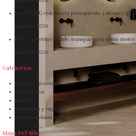
Las 15 ONG con mayor presupuesto y alcance glob
agosto 7, 2026
RSE y minería en Chile: transparencia como motor 
agosto 7, 2026
Categorías
Ciencia y tecnología
Cultura y ocio
España
Inversiones y negocios
Responsabilidad Social
Mapa Del Sitio