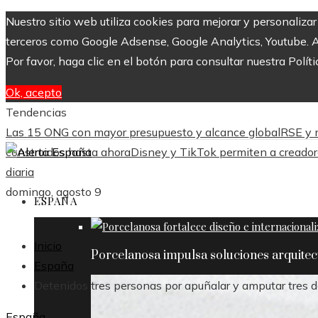
Nuestro sitio web utiliza cookies para mejorar y personaliza
terceros como Google Adsense, Google Analytics, Youtube. Al 
Por favor, haga clic en el botón para consultar nuestra Políti
Ok, acepto
Tendencias
Las 15 ONG con mayor presupuesto y alcance global
RSE y m
construidos hasta ahora
Disney y TikTok permiten a creador
diaria
domingo, agosto 9
ESPAÑA
Inicio
Porcelanosa impulsa soluciones arquite
España
Detenidos tres personas por apuñalar y amputar tres d
España