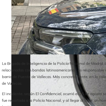
La Brigada de Inteligencia de la Policía Nacional de Madrid
relacionadas con bandas latinoamericanas, es responsable 
barrio de Puente de Vallecas. Más concretamente, en la cal
de Vallecas.
El incidente, según El Confidencial, ocurrió el 25 de agosto
fue reportada a la Policía Nacional, y al llegar al lugar, u