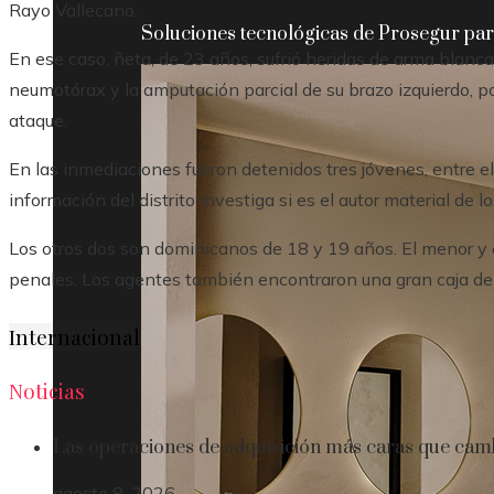
Rayo Vallecano.
Soluciones tecnológicas de Prosegur para
En ese caso, ñeta, de 23 años, sufrió heridas de arma blanca
neumotórax y la amputación parcial de su brazo izquierdo, 
ataque.
En las inmediaciones fueron detenidos tres jóvenes, entre e
información del distrito investiga si es el autor material de 
Los otros dos son dominicanos de 18 y 19 años. El menor y
penales. Los agentes también encontraron una gran caja de 
Internacional
Noticias
Las operaciones de adquisición más caras que cambi
agosto 8, 2026