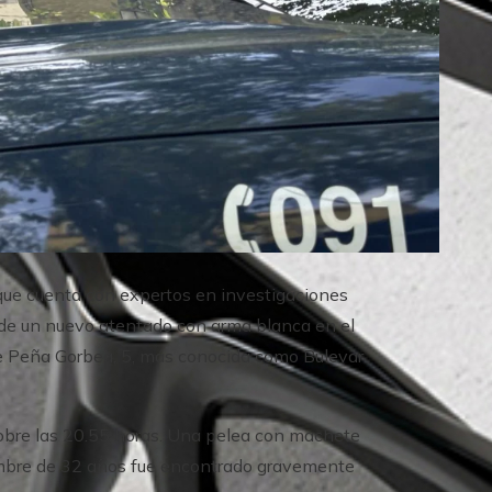
, que cuenta con expertos en investigaciones
de un nuevo atentado con arma blanca en el
le Peña Gorbea, 5, más conocida como Bulevar
 sobre las 20.55 horas. Una pelea con machete
n hombre de 32 años fue encontrado gravemente