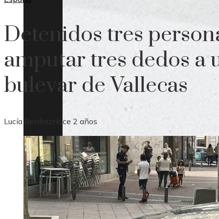
Detenidos tres person
amputar tres dedos a u
bulevar de Vallecas
Lucía Benítez
Hace 2 años