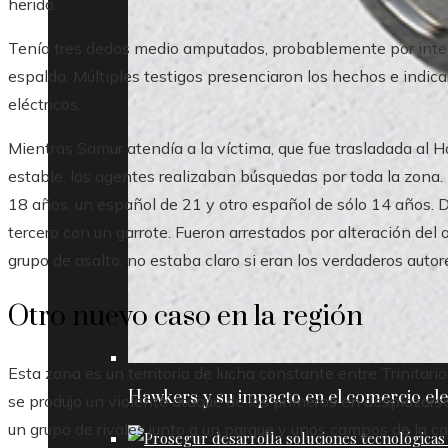
herido.
Tenía tres dedos medio amputados, probablemente por inten
espalda. Múltiples testigos presenciaron los hechos e indica
eléctricos.
Mientras Samur atendía a la víctima, que fue trasladada al 
estable, los agentes realizaban búsquedas por toda la zona.
18 años, un español de 21 y otro español de sólo 14 años. 
tercero con un garrote. Fueron arrestados por alteración del
grupo de asalto, no estaba claro si eran los verdaderos autor
Otro nuevo caso en la región
Esta zona es un territorio de lucha constante entre Trinitar
Hawkers y su impacto en el comercio ele
se produjo un violento ataque de los primeros en desplazarse 
un grupo de rivales junto a un parque y unos campos de la cal