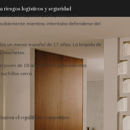
 riesgos logísticos y seguridad
: una en la espalda que le provocó un
posiblemente mientras intentaba defenderse del
llos un menor español de 17 años. La brigada de
los machetes.
 el joven de 18 años tienen antecedentes
cuchillos cerca.
aron el equilibrio competitivo