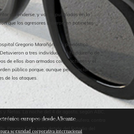
tar defenderse, y varias puñaladas en la
ron que los agresores salieron en patinetes
Hospital Gregorio Marañón con pronóstico
 Detuvieron a tres individuos: un hondureño de
Dos de ellos iban armados con machetes y el
 orden público porque, aunque pertenecían al
es de los ataques.
ios y Ñetas. La noche del 4 de agosto, según ABC,
ctrónico europeo desde Alicante
hacia el norte del bulevar de la Albufera, contra
le. Payaso Fofo, justo detrás del Estadio del