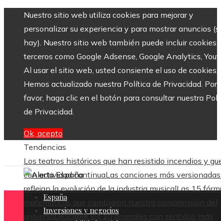
Nuestro sitio web utiliza cookies para mejorar y
personalizar su experiencia y para mostrar anuncios (si
hay). Nuestro sitio web también puede incluir cookies 
terceros como Google Adsense, Google Analytics, Yout
Al usar el sitio web, usted consiente el uso de cookies.
Hemos actualizado nuestra Política de Privacidad. Por
favor, haga clic en el botón para consultar nuestra Polí
de Privacidad.
Ok, acepto
Tendencias
Los teatros históricos que han resistido incendios y gu
con actividad continua
Las canciones más versionadas
reflejan la evolución de la industria musical
Las 15 fórm
España
matemáticas que cambiaron nuestra comprensión del
Inversiones y negocios
universo
Descubre los 10 animales con sentidos más