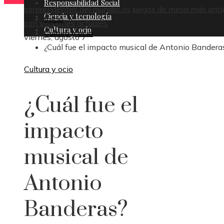
Responsabilidad Social
sorprendentes del mundo
Los juegos de mesa más anti
Ciencia y tecnología
Inicio
con versiones actuales
Cultura y ocio
Cultura y ocio
viernes, agosto 7
¿Cuál fue el impacto musical de Antonio Bandera
Cultura y ocio
¿Cuál fue el
impacto
musical de
Antonio
Banderas?