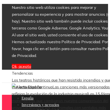
Nuestro sitio web utiliza cookies para mejorar y
personalizar su experiencia y para mostrar anuncios (si
hay). Nuestro sitio web también puede incluir cookies 
terceros como Google Adsense, Google Analytics, Yout
Al usar el sitio web, usted consiente el uso de cookies.
Hemos actualizado nuestra Política de Privacidad. Por
favor, haga clic en el botón para consultar nuestra Polí
de Privacidad.
Ok, acepto
Tendencias
Los teatros históricos que han resistido incendios y gu
con actividad continua
Las canciones más versionadas
reflejan la evolución de la industria musical
Las 15 fórm
España
matemáticas que cambiaron nuestra comprensión del
Inversiones y negocios
universo
Descubre los 10 animales con sentidos más