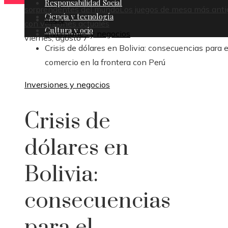
Responsabilidad Social
sorprendentes del mundo
Los juegos de mesa más anti
Ciencia y tecnología
Inicio
con versiones actuales
Cultura y ocio
Inversiones y negocios
viernes, agosto 7
Crisis de dólares en Bolivia: consecuencias para e
comercio en la frontera con Perú
Inversiones y negocios
Crisis de
dólares en
Bolivia:
consecuencias
para el