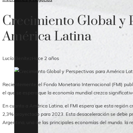
Crecimiento Global y 
América Latina
Lucía Benítez
Hace 2 años
Recientemente, el Fondo Monetario Internacional (FMI) pub
el que se espera que la economía mundial crezca significat
En cuanto a América Latina, el FMI espera que esta región cr
2,3% proyectado para 2023. Esta desaceleración se debe pr
Argentina, una de las principales economías del mundo. la r