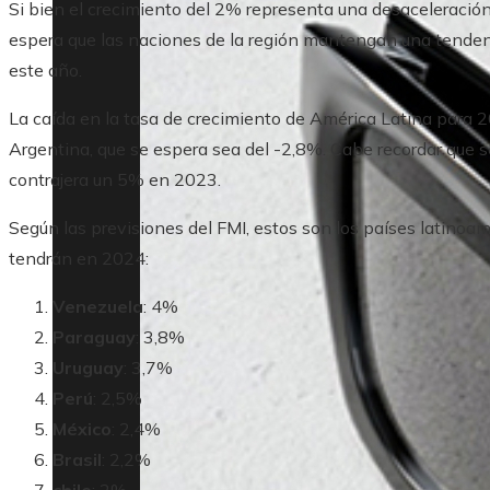
Si bien el crecimiento del 2% representa una desaceleración
espera que las naciones de la región mantengan una tendenc
este año.
La caída en la tasa de crecimiento de América Latina para 
Argentina, que se espera sea del -2,8%. Cabe recordar que 
contrajera un 5% en 2023.
Según las previsiones del FMI, estos son los países latino
tendrán en 2024:
Venezuela
: 4%
Paraguay
: 3,8%
Uruguay
: 3,7%
Perú
: 2,5%
México
: 2,4%
Brasil
: 2,2%