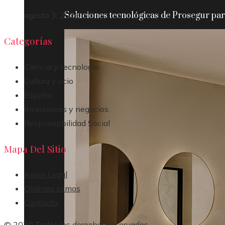
Soluciones tecnológicas de Prosegur para
agosto 3, 2026
Categorías
Ciencia y tecnología
Cultura y ocio
España
Inversiones y negocios
Responsabilidad Social
Mapa Del Sitio
Aviso Legal
Quiénes somos
Contacto
© 2020 Todos los derechos reservados.