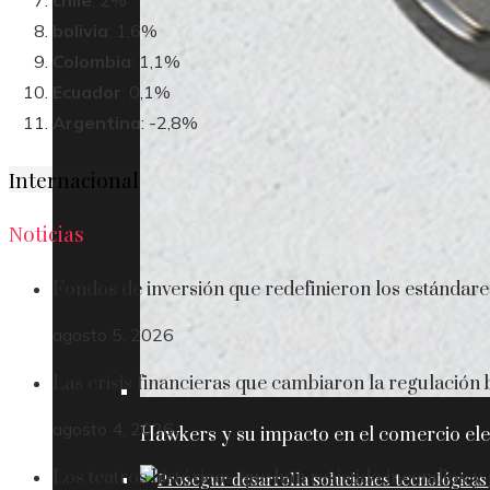
chile
: 2%
bolivia
: 1,6%
Colombia
: 1,1%
Ecuador
: 0,1%
Argentina
: -2,8%
Internacional
Noticias
Fondos de inversión que redefinieron los estándare
agosto 5, 2026
Las crisis financieras que cambiaron la regulación
agosto 4, 2026
Hawkers y su impacto en el comercio ele
Los teatros históricos que han resistido incendios y