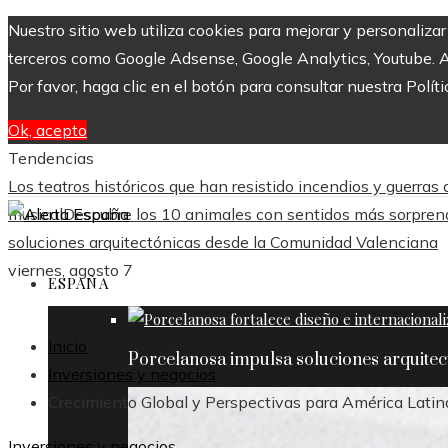
Nuestro sitio web utiliza cookies para mejorar y personaliza
terceros como Google Adsense, Google Analytics, Youtube. Al 
Por favor, haga clic en el botón para consultar nuestra Políti
Ok, acepto
Tendencias
Los teatros históricos que han resistido incendios y guerras
musical
Descubre los 10 animales con sentidos más sorpre
soluciones arquitectónicas desde la Comunidad Valenciana
viernes, agosto 7
ESPAÑA
Inicio
Porcelanosa impulsa soluciones arquite
Inversiones y negocios
Crecimiento Global y Perspectivas para América Latin
Inversiones y negocios