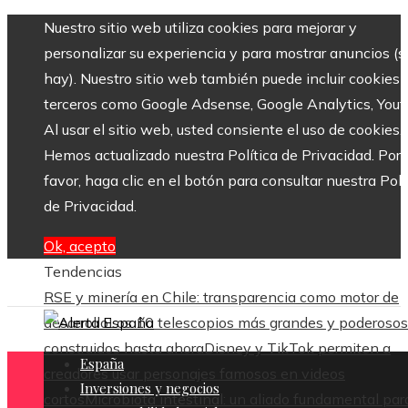
Nuestro sitio web utiliza cookies para mejorar y
personalizar su experiencia y para mostrar anuncios (si
hay). Nuestro sitio web también puede incluir cookies 
terceros como Google Adsense, Google Analytics, Yout
Al usar el sitio web, usted consiente el uso de cookies.
Hemos actualizado nuestra Política de Privacidad. Por
favor, haga clic en el botón para consultar nuestra Polí
de Privacidad.
Ok, acepto
Tendencias
RSE y minería en Chile: transparencia como motor de
desarrollo
Los 10 telescopios más grandes y poderosos
construidos hasta ahora
Disney y TikTok permiten a
España
creadores usar personajes famosos en videos
Inversiones y negocios
cortos
Microbiota intestinal: un aliado fundamental par