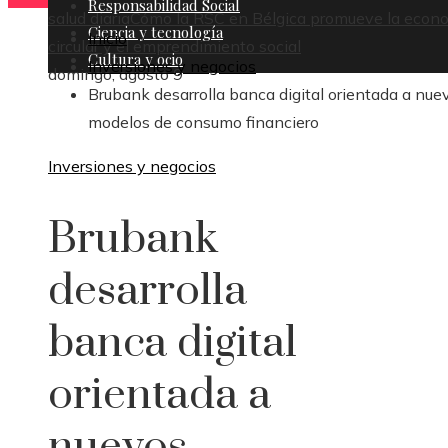
Responsabilidad Social
salud diaria
Cómo la RSC en Bélgica promueve la econ
Ciencia y tecnología
Inicio
circular y el emprendimiento social
Cultura y ocio
Inversiones y negocios
domingo, agosto 9
Brubank desarrolla banca digital orientada a nue
modelos de consumo financiero
Inversiones y negocios
Brubank
desarrolla
banca digital
orientada a
nuevos