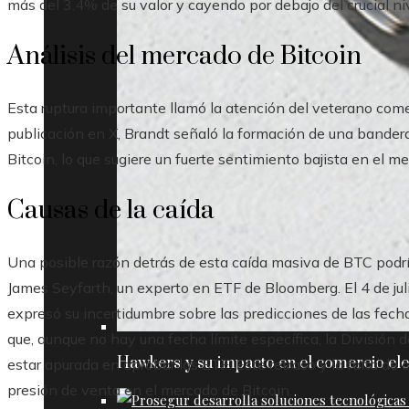
más del 3.4% de su valor y cayendo por debajo del crucial ni
Análisis del mercado de Bitcoin
Esta ruptura importante llamó la atención del veterano come
publicación en X, Brandt señaló la formación de una bandera 
Bitcoin, lo que sugiere un fuerte sentimiento bajista en el m
Causas de la caída
Una posible razón detrás de esta caída masiva de BTC podrí
James Seyfarth, un experto en ETF de Bloomberg. El 4 de juli
expresó su incertidumbre sobre las predicciones de las fech
que, aunque no hay una fecha límite específica, la División
Hawkers y su impacto en el comercio ele
estar apurada en aprobar los ETF. Este retraso y la falta de c
presión de venta en el mercado de Bitcoin.