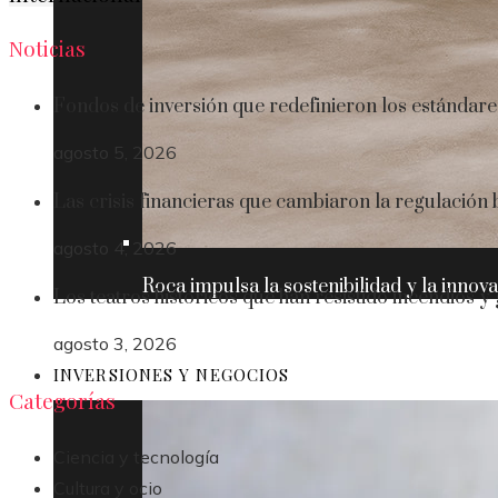
Noticias
Fondos de inversión que redefinieron los estándare
agosto 5, 2026
Las crisis financieras que cambiaron la regulación
agosto 4, 2026
Roca impulsa la sostenibilidad y la innov
Los teatros históricos que han resistido incendios y
agosto 3, 2026
INVERSIONES Y NEGOCIOS
Categorías
Ciencia y tecnología
Cultura y ocio