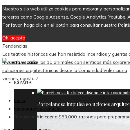
Nuestro sitio web utiliza cookies para mejorar y personaliza
terceros como Google Adsense, Google Analytics, Youtube. Al 
Por favor, haga clic en el botón para consultar nuestra Políti
Ok, acepto
Tendencias
Los teatros históricos que han resistido incendios y guerras
musical
Descubre los 10 animales con sentidos más sorpre
soluciones arquitectónicas desde la Comunidad Valenciana
viernes, agosto 7
ESPAÑA
Inicio
Porcelanosa impulsa soluciones arquite
Inversiones y negocios
Bitcoin podría caer a $53,000: razones para prepararse 
Inversiones y negocios