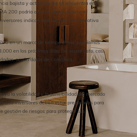
cia bajista y actualmente se encuentra en la
A 200 podría ofrecer algún soporte, el
 inversores indican una perspectiva negativa
7,700 en un marco de tiempo diario, podríamos
,000 en los próximos días. De ocurrir esto, casi
uidadas, según datos de Coinglass.
raya la volatilidad y la sensibilidad del mercado
ias. Los inversores deben estar preparados para
e gestión de riesgos para proteger sus