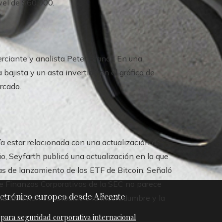
vel de $60,000.
rciante y analista Peter Brandt. En una
bajista y un asta invertida en el gráfico de
ercado.
a estar relacionada con una actualización de
o, Seyfarth publicó una actualización en la que
as de lanzamiento de los ETF de Bitcoin. Señaló
 de Finanzas Corporativas de la SEC no parece
ctrónico europeo desde Alicante
laridad han contribuido a la incertidumbre y la