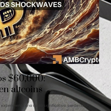
los $60,000:
en altcoins
, experimentó una caída significativa, perdiendo