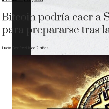
Bitcoin podría caer a 
para prepararse tras l
Lucía Benítez
Hace 2 años