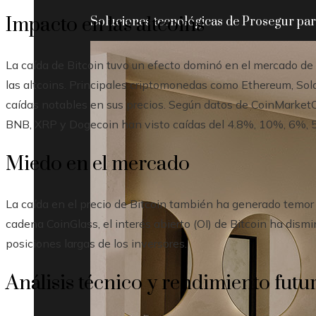
Impacto en las altcoins
Soluciones tecnológicas de Prosegur para
La caída de Bitcoin tuvo un efecto dominó en el mercado de
las altcoins. Principales criptomonedas como Ethereum, S
caídas notables en sus precios. Según datos de CoinMarketC
BNB, XRP y Dogecoin han visto caídas del 4.8%, 10%, 6%, 
Miedo en el mercado
La caída en el precio de Bitcoin también ha generado temor
cadena CoinGlass, el interés abierto (OI) de Bitcoin ha dism
posiciones largas de los inversores.
Análisis técnico y rendimiento futu