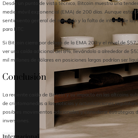
Desde un punto de vista técnico, Bitcoin muestra una tenden
media móvil exponencial (EMA) de 200 días. Aunque esta EM
sentimiento general del mercado y la falta de interés de los
para BTC.
Si Bitcoin cierra por debajo de la EMA 200 y el nivel de $5
ver una caída adicional del 8%, llevándolo a alrededor de $53
mil millones de dólares en posiciones largas podrían ser liq
Conclusión
La reciente caída de Bitcoin y su impacto en las altcoins sub
de criptomonedas a las noticias y actualizaciones regulator
posibles movimientos adicionales y considerar estrategias d
inversiones.
Internacional