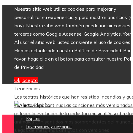
Nuestro sitio web utiliza cookies para mejorar y
personalizar su experiencia y para mostrar anuncios (si
hay). Nuestro sitio web también puede incluir cookies 
terceros como Google Adsense, Google Analytics, Yout
Al usar el sitio web, usted consiente el uso de cookies.
Hemos actualizado nuestra Política de Privacidad. Por
favor, haga clic en el botón para consultar nuestra Polí
de Privacidad.
Ok, acepto
Tendencias
Los teatros históricos que han resistido incendios y gu
con actividad continua
Las canciones más versionadas
reflejan la evolución de la industria musical
Descubre lo
España
animales con sentidos más sorprendentes del mundo
L
Inversiones y negocios
juegos de mesa más antiguos con versiones