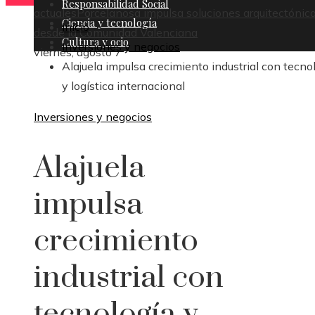
Responsabilidad Social
actuales
Porcelanosa impulsa soluciones arquitectónic
Ciencia y tecnología
Inicio
desde la Comunidad Valenciana
Cultura y ocio
Inversiones y negocios
viernes, agosto 7
Alajuela impulsa crecimiento industrial con tecno
y logística internacional
Inversiones y negocios
Alajuela
impulsa
crecimiento
industrial con
tecnología y